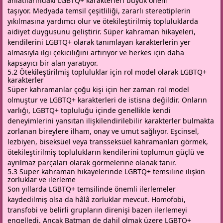
anlatılarındaki LGBTQ+ karakterleri büyük önem
taşıyor. Medyada temsil çeşitliliği, zararlı stereotiplerin
yıkılmasına yardımcı olur ve ötekileştirilmiş topluluklarda
aidiyet duygusunu geliştirir. Süper kahraman hikayeleri,
kendilerini LGBTQ+ olarak tanımlayan karakterlerin yer
almasıyla ilgi çekiciliğini artırıyor ve herkes için daha
kapsayıcı bir alan yaratıyor.
5.2 Ötekileştirilmiş topluluklar için rol model olarak LGBTQ+
karakterler
Süper kahramanlar çoğu kişi için her zaman rol model
olmuştur ve LGBTQ+ karakterleri de istisna değildir. Onların
varlığı, LGBTQ+ topluluğu içinde genellikle kendi
deneyimlerini yansıtan ilişkilendirilebilir karakterler bulmakta
zorlanan bireylere ilham, onay ve umut sağlıyor. Eşcinsel,
lezbiyen, biseksüel veya transseksüel kahramanları görmek,
ötekileştirilmiş toplulukların kendilerini toplumun güçlü ve
ayrılmaz parçaları olarak görmelerine olanak tanır.
5.3 Süper kahraman hikayelerinde LGBTQ+ temsiline ilişkin
zorluklar ve ilerleme
Son yıllarda LGBTQ+ temsilinde önemli ilerlemeler
kaydedilmiş olsa da hâlâ zorluklar mevcut. Homofobi,
transfobi ve belirli grupların direnişi bazen ilerlemeyi
engelledi. Ancak Batman de dahil olmak üzere LGBTQ+