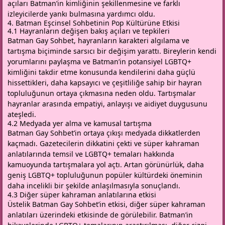
açıları Batman’in kimliğinin şekillenmesine ve farklı
izleyicilerde yankı bulmasına yardımcı oldu.
4. Batman Eşcinsel Sohbetinin Pop Kültürüne Etkisi
4.1 Hayranların değişen bakış açıları ve tepkileri
Batman Gay Sohbet, hayranların karakteri algılama ve
tartışma biçiminde sarsıcı bir değişim yarattı. Bireylerin kendi
yorumlarını paylaşma ve Batman’in potansiyel LGBTQ+
kimliğini takdir etme konusunda kendilerini daha güçlü
hissettikleri, daha kapsayıcı ve çeşitliliğe sahip bir hayran
topluluğunun ortaya çıkmasına neden oldu. Tartışmalar
hayranlar arasında empatiyi, anlayışı ve aidiyet duygusunu
ateşledi.
4.2 Medyada yer alma ve kamusal tartışma
Batman Gay Sohbet’in ortaya çıkışı medyada dikkatlerden
kaçmadı. Gazetecilerin dikkatini çekti ve süper kahraman
anlatılarında temsil ve LGBTQ+ temaları hakkında
kamuoyunda tartışmalara yol açtı. Artan görünürlük, daha
geniş LGBTQ+ topluluğunun popüler kültürdeki öneminin
daha incelikli bir şekilde anlaşılmasıyla sonuçlandı.
4.3 Diğer süper kahraman anlatılarına etkisi
Üstelik Batman Gay Sohbet’in etkisi, diğer süper kahraman
anlatıları üzerindeki etkisinde de görülebilir. Batman’in