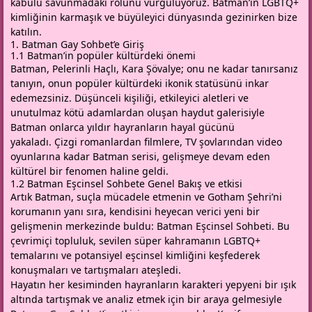
kabulü savunmadaki rolünü vurguluyoruz. Batman’in LGBTQ+
kimliğinin karmaşık ve büyüleyici dünyasında gezinirken bize
katılın.
1. Batman Gay Sohbet’e Giriş
1.1 Batman’in popüler kültürdeki önemi
Batman, Pelerinli Haçlı, Kara Şövalye; onu ne kadar tanırsanız
tanıyın, onun popüler kültürdeki ikonik statüsünü inkar
edemezsiniz. Düşünceli kişiliği, etkileyici aletleri ve
unutulmaz kötü adamlardan oluşan haydut galerisiyle
Batman onlarca yıldır hayranların hayal gücünü
yakaladı. Çizgi romanlardan filmlere, TV şovlarından video
oyunlarına kadar Batman serisi, gelişmeye devam eden
kültürel bir fenomen haline geldi.
1.2 Batman Eşcinsel Sohbete Genel Bakış ve etkisi
Artık Batman, suçla mücadele etmenin ve Gotham Şehri’ni
korumanın yanı sıra, kendisini heyecan verici yeni bir
gelişmenin merkezinde buldu: Batman Eşcinsel Sohbeti. Bu
çevrimiçi topluluk, sevilen süper kahramanın LGBTQ+
temalarını ve potansiyel eşcinsel kimliğini keşfederek
konuşmaları ve tartışmaları ateşledi.
Hayatın her kesiminden hayranların karakteri yepyeni bir ışık
altında tartışmak ve analiz etmek için bir araya gelmesiyle