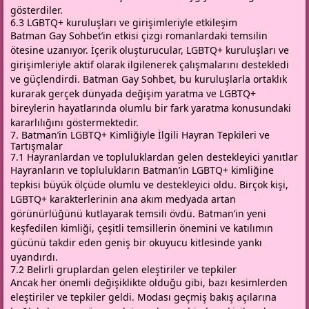
gösterdiler.
6.3 LGBTQ+ kuruluşları ve girişimleriyle etkileşim
Batman Gay Sohbet’in etkisi çizgi romanlardaki temsilin
ötesine uzanıyor. İçerik oluşturucular, LGBTQ+ kuruluşları ve
girişimleriyle aktif olarak ilgilenerek çalışmalarını destekledi
ve güçlendirdi. Batman Gay Sohbet, bu kuruluşlarla ortaklık
kurarak gerçek dünyada değişim yaratma ve LGBTQ+
bireylerin hayatlarında olumlu bir fark yaratma konusundaki
kararlılığını göstermektedir.
7. Batman’in LGBTQ+ Kimliğiyle İlgili Hayran Tepkileri ve
Tartışmalar
7.1 Hayranlardan ve topluluklardan gelen destekleyici yanıtlar
Hayranların ve toplulukların Batman’in LGBTQ+ kimliğine
tepkisi büyük ölçüde olumlu ve destekleyici oldu. Birçok kişi,
LGBTQ+ karakterlerinin ana akım medyada artan
görünürlüğünü kutlayarak temsili övdü. Batman’in yeni
keşfedilen kimliği, çeşitli temsillerin önemini ve katılımın
gücünü takdir eden geniş bir okuyucu kitlesinde yankı
uyandırdı.
7.2 Belirli gruplardan gelen eleştiriler ve tepkiler
Ancak her önemli değişiklikte olduğu gibi, bazı kesimlerden
eleştiriler ve tepkiler geldi. Modası geçmiş bakış açılarına