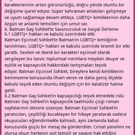
karakterlerinin artan görünürlüğü, doğru yönde olumlu bir
değişime işaret ediyor. Süper kahraman anlatıları gelişmeye
ve uyum sağlamaya devam ettikçe, LGBTQ+ kimliklerinin daha
özgün ve anlamlı temsilleri için umut var.
6. Batman
Gay
Sohbet’te Savunuculuk ve Sosyal İlerleme
6.1 LGBTQ+ hakları ve kabulü üzerindeki etki
Batman Eşcinsel Sohbet’te Batman’in LGBTQ+ kimliğinin
tanıtılması, LGBTQ+ hakları ve kabulü üzerinde önemli bir etki
yarattı. Sevilen ve ikonik bir karakteri eşcinsel olarak
sergileyen bu tasvir, toplumsal normlara meydan okuyor ve
eşitlik ve kapsayıcılık hakkındaki tartışmaları teşvik
ediyor. Batman Eşcinsel Sohbet, bireylere kendi kimliklerini
benimseme konusunda ilham veren ve daha geniş ölçekte
kabulü teşvik eden olumlu değişim için bir katalizör haline
geldi.
6.2 Batman Gay Sohbet’in kapsayıcılığı teşvik etmedeki rolü
Batman Gay Sohbet’in kapsayıcılık taahhüdü çizgi roman
sayfalarının ötesine uzanıyor. Batman Eşcinsel Sohbet’in
yaratıcıları, çeşitliliği kucaklayan bir hikaye yaratarak sadece
okuyucuları eğlendirmekle kalmadı, aynı zamanda kabul
konusunda güçlü bir mesaj da gönderdiler. Cinsel yönelimi ne
olursa olsun herkesin eşit temsili ve saygıyı hak ettiğini