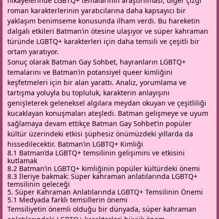
hikayelerinde LGBTQ+ temalarının araştırılması, diğer çizgi
roman karakterlerinin yaratıcılarına daha kapsayıcı bir
yaklaşım benimseme konusunda ilham verdi. Bu hareketin
dalgalı etkileri Batman’in ötesine ulaşıyor ve süper kahraman
türünde LGBTQ+ karakterleri için daha temsili ve çeşitli bir
ortam yaratıyor.
Sonuç olarak Batman Gay Sohbet, hayranların LGBTQ+
temalarını ve Batman’in potansiyel queer kimliğini
keşfetmeleri için bir alan yarattı. Analiz, yorumlama ve
tartışma yoluyla bu topluluk, karakterin anlayışını
genişleterek geleneksel algılara meydan okuyan ve çeşitliliği
kucaklayan konuşmaları ateşledi. Batman gelişmeye ve uyum
sağlamaya devam ettikçe Batman Gay Sohbet’in popüler
kültür üzerindeki etkisi şüphesiz önümüzdeki yıllarda da
hissedilecektir. Batman’in LGBTQ+ Kimliği
8.1 Batman’da LGBTQ+ temsilinin gelişimini ve etkisini
kutlamak
8.2 Batman’in LGBTQ+ kimliğinin popüler kültürdeki önemi
8.3 İleriye bakmak: Süper kahraman anlatılarında LGBTQ+
temsilinin geleceği
5. Süper Kahraman Anlatılarında LGBTQ+ Temsilinin Önemi
5.1 Medyada farklı temsillerin önemi
Temsiliyetin önemli olduğu bir dünyada, süper kahraman