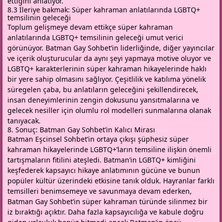
ettiğini anlatıyor.
8.3 İleriye bakmak: Süper kahraman anlatılarında LGBTQ+
temsilinin geleceği
Toplum gelişmeye devam ettikçe süper kahraman
anlatılarında LGBTQ+ temsilinin geleceği umut verici
görünüyor. Batman Gay Sohbet’in liderliğinde, diğer yayıncılar
ve içerik oluşturucular da aynı şeyi yapmaya motive oluyor ve
LGBTQ+ karakterlerinin süper kahraman hikayelerinde haklı
bir yere sahip olmasını sağlıyor. Çeşitlilik ve katılıma yönelik
süregelen çaba, bu anlatıların geleceğini şekillendirecek,
insan deneyimlerinin zengin dokusunu yansıtmalarına ve
gelecek nesiller için olumlu rol modelleri sunmalarına olanak
tanıyacak.
8. Sonuç: Batman Gay Sohbet’in Kalıcı Mirası
Batman Eşcinsel Sohbet’in ortaya çıkışı şüphesiz süper
kahraman hikayelerinde LGBTQ+’ların temsiline ilişkin önemli
tartışmaların fitilini ateşledi. Batman’in LGBTQ+ kimliğini
keşfederek kapsayıcı hikaye anlatımının gücüne ve bunun
popüler kültür üzerindeki etkisine tanık olduk. Hayranlar farklı
temsilleri benimsemeye ve savunmaya devam ederken,
Batman Gay Sohbet’in süper kahraman türünde silinmez bir
iz bıraktığı açıktır. Daha fazla kapsayıcılığa ve kabule doğru