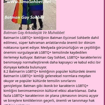
Batman Gay Arkadaşlık Ve Muhabbet
Batman’in LGBTQ+ kimliğinin Batman Eşcinsel Sohbet’e dahil
edilmesi, süper kahraman anlatılarında önemli bir dönüm
noktasına işaret ediyor. Medyada görünürlüğün ve çeşitliliğin
önemini vurgulayarak LGBTQ+ temsilinde kaydedilen
ilerlemeyi kutluyor. Batman Gay Sohbet, LGBTQ+ karakterlerini
benimseyip normalleştirerek daha kapsayıcı ve kabul edici bir
dünyaya katkıda bulunuyor.
8.2 Batman’in LGBTQ+ kimliğinin popüler kültürdeki önemi
Batman’in LGBTQ+ kimliği geleneksel normlara meydan
okuyor ve popüler kültürde temsilin sınırlarını
genişletiyor. Batman gibi ikonik bir karakterin LGBTQ+
kimliğini benimsemesinin kültürel etkisi abartılamaz. Daha
fazla LGBTQ+ karakterinin ön plana çıkmasının önünü açıyor
ve bireylere kimliklerinin geçerli, önemli ve tanınmayı hak