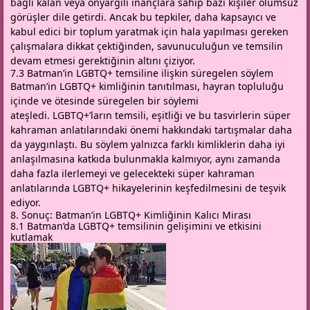
bağlı kalan veya önyargılı inançlara sahip bazı kişiler olumsuz
görüşler dile getirdi. Ancak bu tepkiler, daha kapsayıcı ve
kabul edici bir toplum yaratmak için hala yapılması gereken
çalışmalara dikkat çektiğinden, savunuculuğun ve temsilin
devam etmesi gerektiğinin altını çiziyor.
7.3 Batman’in LGBTQ+ temsiline ilişkin süregelen söylem
Batman’in LGBTQ+ kimliğinin tanıtılması, hayran topluluğu
içinde ve ötesinde süregelen bir söylemi
ateşledi. LGBTQ+’ların temsili, eşitliği ve bu tasvirlerin süper
kahraman anlatılarındaki önemi hakkındaki tartışmalar daha
da yaygınlaştı. Bu söylem yalnızca farklı kimliklerin daha iyi
anlaşılmasına katkıda bulunmakla kalmıyor, aynı zamanda
daha fazla ilerlemeyi ve gelecekteki süper kahraman
anlatılarında LGBTQ+ hikayelerinin keşfedilmesini de teşvik
ediyor.
8. Sonuç: Batman’in LGBTQ+ Kimliğinin Kalıcı Mirası
8.1 Batman’da LGBTQ+ temsilinin gelişimini ve etkisini
kutlamak