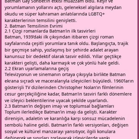
Batman Gay Sohbet’in etkisi muazzam oldu. Keşif ve
yorumlamanın yollarını açtı, geleneksel algılara meydan
okudu ve süper kahraman anlatılarında LGBTQ+
karakterlerinin temsilini genişletti.
2. Batman Temsilinin Evrimi
2.1 Çizgi romanlarda Batman’in ilk tasvirleri
Batman, 1939’daki ilk çıkışından itibaren çizgi roman
sayfalarında çeşitli yorumlara tanık oldu. Başlangıçta, trajik
bir geçmişe sahip, yozlaşmış bir şehirde adalet arayan
kanunsuz bir dedektif olarak tasvir edildi. Yıllar geçtikçe
karakteri gelişti, daha karmaşık ve çok yönlü hale geldi.
2.2 Ekran uyarlamalarına geçiş
Televizyonun ve sinemanın ortaya çıkışıyla birlikte Batman
ekrana sıçradı ve maceralarıyla izleyicileri büyüledi. 1960’ların
gösterişli TV dizilerinden Christopher Nolan’ın filmlerinin
cesur gerçekçiliğine kadar, Batman’in tasviri farklı dönemlere
ve izleyici beklentilerine uyacak şekilde uyarlandı.
2.3 Batman’in değişen imajı ve toplumsal bağlamları
Toplum ilerledikçe Batman’in imajı da gelişti. Karakter
direnişin, adaletin ve karanlığa karşı sonsuz mücadelenin
sembolü haline geldi. Batman’in farklı versiyonları, değişen
sosyal ve kültürel manzarayı yansıtıyor, ilgili konulara
değinerek ve sınırları zorlayarak izleyicilerde yankı