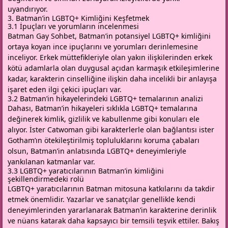
uyandırıyor.
3. Batman’in LGBTQ+ Kimliğini Keşfetmek
3.1 İpuçları ve yorumların incelenmesi
Batman Gay Sohbet, Batman’in potansiyel LGBTQ+ kimliğini
ortaya koyan ince ipuçlarını ve yorumları derinlemesine
inceliyor. Erkek müttefikleriyle olan yakın ilişkilerinden erkek
kötü adamlarla olan duygusal açıdan karmaşık etkileşimlerine
kadar, karakterin cinselliğine ilişkin daha incelikli bir anlayışa
işaret eden ilgi çekici ipuçları var.
3.2 Batman’in hikayelerindeki LGBTQ+ temalarının analizi
Dahası, Batman’in hikayeleri sıklıkla LGBTQ+ temalarına
değinerek kimlik, gizlilik ve kabullenme gibi konuları ele
alıyor. İster Catwoman gibi karakterlerle olan bağlantısı ister
Gotham’ın ötekileştirilmiş topluluklarını koruma çabaları
olsun, Batman’in anlatısında LGBTQ+ deneyimleriyle
yankılanan katmanlar var.
3.3 LGBTQ+ yaratıcılarının Batman’in kimliğini
şekillendirmedeki rolü
LGBTQ+ yaratıcılarının Batman mitosuna katkılarını da takdir
etmek önemlidir. Yazarlar ve sanatçılar genellikle kendi
deneyimlerinden yararlanarak Batman’in karakterine derinlik
ve nüans katarak daha kapsayıcı bir temsili teşvik ettiler. Bakış