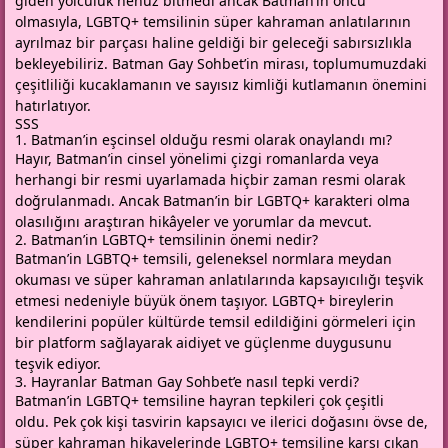
giden yolculuk henüz bitmedi ancak Batman’in öncü
olmasıyla, LGBTQ+ temsilinin süper kahraman anlatılarının
ayrılmaz bir parçası haline geldiği bir geleceği sabırsızlıkla
bekleyebiliriz. Batman Gay Sohbet’in mirası, toplumumuzdaki
çeşitliliği kucaklamanın ve sayısız kimliği kutlamanın önemini
hatırlatıyor.
SSS
1. Batman’in eşcinsel olduğu resmi olarak onaylandı mı?
Hayır, Batman’in cinsel yönelimi çizgi romanlarda veya
herhangi bir resmi uyarlamada hiçbir zaman resmi olarak
doğrulanmadı. Ancak Batman’in bir LGBTQ+ karakteri olma
olasılığını araştıran hikâyeler ve yorumlar da mevcut.
2. Batman’in LGBTQ+ temsilinin önemi nedir?
Batman’in LGBTQ+ temsili, geleneksel normlara meydan
okuması ve süper kahraman anlatılarında kapsayıcılığı teşvik
etmesi nedeniyle büyük önem taşıyor. LGBTQ+ bireylerin
kendilerini popüler kültürde temsil edildiğini görmeleri için
bir platform sağlayarak aidiyet ve güçlenme duygusunu
teşvik ediyor.
3. Hayranlar Batman Gay Sohbet’e nasıl tepki verdi?
Batman’in LGBTQ+ temsiline hayran tepkileri çok çeşitli
oldu. Pek çok kişi tasvirin kapsayıcı ve ilerici doğasını övse de,
süper kahraman hikayelerinde LGBTQ+ temsiline karşı çıkan