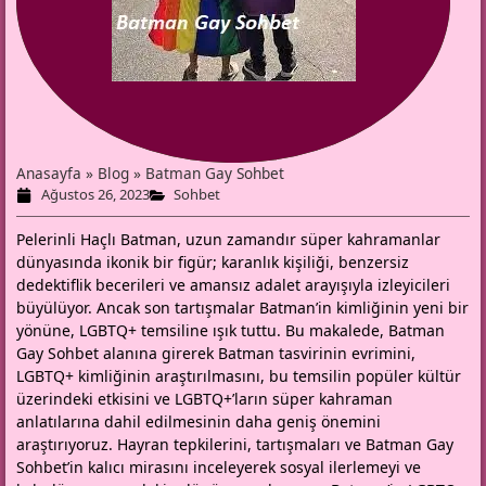
Anasayfa
»
Blog
»
Batman Gay Sohbet
Ağustos 26, 2023
Sohbet
Pelerinli Haçlı Batman, uzun zamandır süper kahramanlar
dünyasında ikonik bir figür; karanlık kişiliği, benzersiz
dedektiflik becerileri ve amansız adalet arayışıyla izleyicileri
büyülüyor. Ancak son tartışmalar Batman’in kimliğinin yeni bir
yönüne, LGBTQ+ temsiline ışık tuttu. Bu makalede,
Batman
Gay Sohbet
alanına girerek Batman tasvirinin evrimini,
LGBTQ+ kimliğinin araştırılmasını, bu temsilin popüler kültür
üzerindeki etkisini ve LGBTQ+’ların süper kahraman
anlatılarına dahil edilmesinin daha geniş önemini
araştırıyoruz. Hayran tepkilerini, tartışmaları ve Batman Gay
Sohbet’in kalıcı mirasını inceleyerek sosyal ilerlemeyi ve