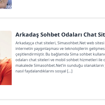
Devamını oku
Arkadaş Sohbet Odaları Chat Sit
Arkadaşça chat siteleri, Simasohbet.Net web sitesi 
internetin yaygınlaşması ve teknolojilerin gelişmesi
çeşitlendirmiştir. Bu bağlamda Sima sohbet kullan
odaları chat siteleri ve mobil sohbet hizmetleri ile
makalede Simasohbet.Net’in sunduğu olanakların ya
nasıl faydalandıklarını sosyal […]
Devamını oku