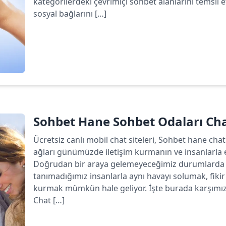
kategorilerdeki çevrimiçi sohbet alanlarını temsil 
sosyal bağlarını […]
Devamını oku
Sohbet Hane Sohbet Odaları C
Ücretsiz canlı mobil chat siteleri, Sohbet hane chat
ağları günümüzde iletişim kurmanın ve insanlarla 
Doğrudan bir araya gelemeyeceğimiz durumlarda b
tanımadığımız insanlarla aynı havayı solumak, fiki
kurmak mümkün hale geliyor. İşte burada karşımız
Chat […]