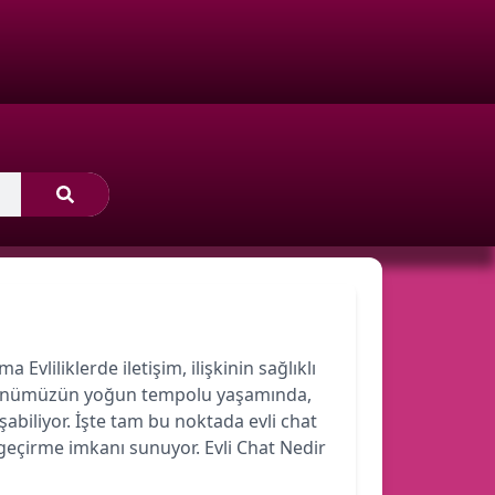
 Evliliklerde iletişim, ilişkinin sağlıklı
r. Günümüzün yoğun tempolu yaşamında,
şabiliyor. İşte tam bu noktada evli chat
 geçirme imkanı sunuyor. Evli Chat Nedir