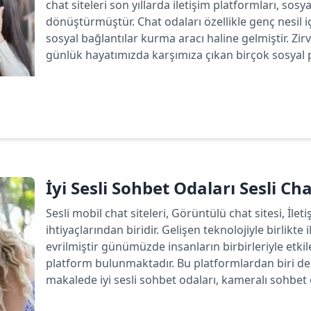
chat siteleri son yıllarda iletişim platformları, sos
dönüştürmüştür. Chat odaları özellikle genç nesil 
sosyal bağlantılar kurma aracı haline gelmiştir. Zirv
günlük hayatımızda karşımıza çıkan birçok sosyal p
Devamını oku
İyi Sesli Sohbet Odaları Sesli Ch
Sesli mobil chat siteleri, Görüntülü chat sitesi, İlet
ihtiyaçlarından biridir. Gelişen teknolojiyle birlikte 
evrilmiştir günümüzde insanların birbirleriyle etk
platform bulunmaktadır. Bu platformlardan biri de 
makalede iyi sesli sohbet odaları, kameralı sohbet od