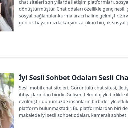
chat siteleri son yıllarda iletişim platformları, sos
dönüştürmüştür. Chat odaları özellikle genç nesil 
sosyal bağlantılar kurma aracı haline gelmiştir. Zirv
günlük hayatımızda karşımıza çıkan birçok sosyal p
Devamını oku
İyi Sesli Sohbet Odaları Sesli Ch
Sesli mobil chat siteleri, Görüntülü chat sitesi, İlet
ihtiyaçlarından biridir. Gelişen teknolojiyle birlikte 
evrilmiştir günümüzde insanların birbirleriyle etk
platform bulunmaktadır. Bu platformlardan biri de 
makalede iyi sesli sohbet odaları, kameralı sohbet od