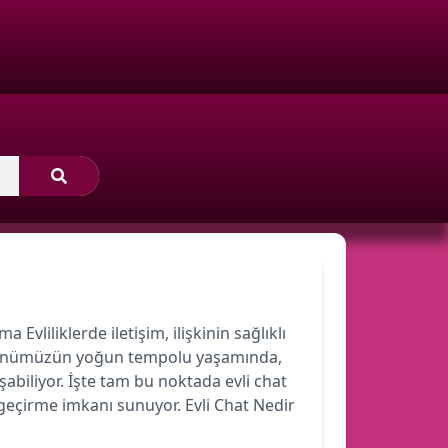
 Evliliklerde iletişim, ilişkinin sağlıklı
r. Günümüzün yoğun tempolu yaşamında,
şabiliyor. İşte tam bu noktada evli chat
 geçirme imkanı sunuyor. Evli Chat Nedir