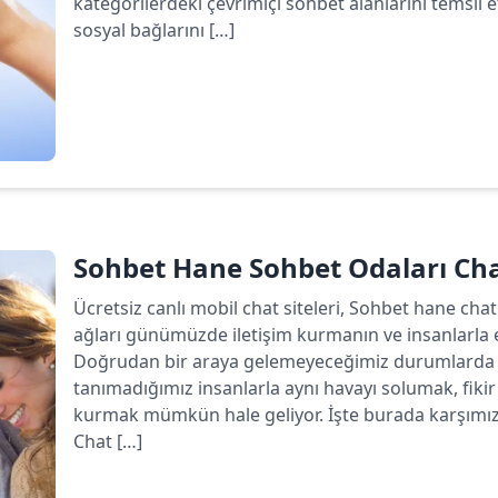
kategorilerdeki çevrimiçi sohbet alanlarını temsil 
sosyal bağlarını […]
Devamını oku
Sohbet Hane Sohbet Odaları C
Ücretsiz canlı mobil chat siteleri, Sohbet hane chat
ağları günümüzde iletişim kurmanın ve insanlarla 
Doğrudan bir araya gelemeyeceğimiz durumlarda b
tanımadığımız insanlarla aynı havayı solumak, fiki
kurmak mümkün hale geliyor. İşte burada karşımız
Chat […]