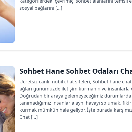
kategorilerdeki çevrimiçi sohbet alanlarını temsil 
sosyal bağlarını […]
Devamını oku
Sohbet Hane Sohbet Odaları C
Ücretsiz canlı mobil chat siteleri, Sohbet hane chat
ağları günümüzde iletişim kurmanın ve insanlarla 
Doğrudan bir araya gelemeyeceğimiz durumlarda b
tanımadığımız insanlarla aynı havayı solumak, fiki
kurmak mümkün hale geliyor. İşte burada karşımız
Chat […]