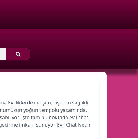
 Evliliklerde iletişim, ilişkinin sağlıklı
r. Günümüzün yoğun tempolu yaşamında,
şabiliyor. İşte tam bu noktada evli chat
 geçirme imkanı sunuyor. Evli Chat Nedir