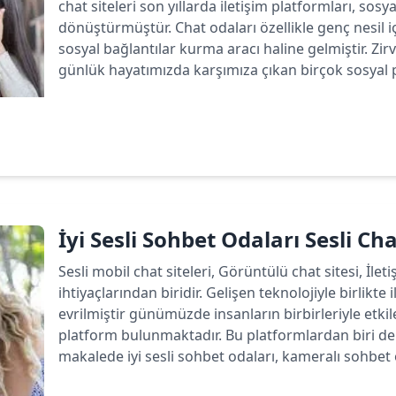
chat siteleri son yıllarda iletişim platformları, sos
dönüştürmüştür. Chat odaları özellikle genç nesil 
sosyal bağlantılar kurma aracı haline gelmiştir. Zirv
günlük hayatımızda karşımıza çıkan birçok sosyal p
Devamını oku
İyi Sesli Sohbet Odaları Sesli Ch
Sesli mobil chat siteleri, Görüntülü chat sitesi, İlet
ihtiyaçlarından biridir. Gelişen teknolojiyle birlikte 
evrilmiştir günümüzde insanların birbirleriyle etk
platform bulunmaktadır. Bu platformlardan biri de 
makalede iyi sesli sohbet odaları, kameralı sohbet od