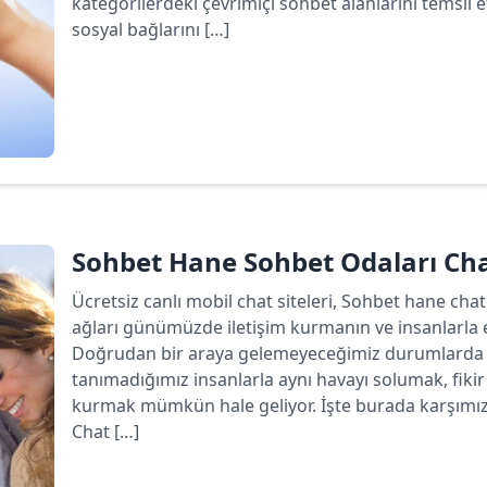
kategorilerdeki çevrimiçi sohbet alanlarını temsil 
sosyal bağlarını […]
Devamını oku
Sohbet Hane Sohbet Odaları C
Ücretsiz canlı mobil chat siteleri, Sohbet hane chat
ağları günümüzde iletişim kurmanın ve insanlarla 
Doğrudan bir araya gelemeyeceğimiz durumlarda b
tanımadığımız insanlarla aynı havayı solumak, fiki
kurmak mümkün hale geliyor. İşte burada karşımız
Chat […]