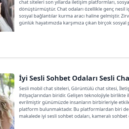
chat siteleri son yıllarda iletişim platformları, sos
dönüştürmüştür. Chat odaları özellikle genç nesil 
sosyal bağlantılar kurma aracı haline gelmiştir. Zirv
günlük hayatımızda karşımıza çıkan birçok sosyal p
Devamını oku
İyi Sesli Sohbet Odaları Sesli Ch
Sesli mobil chat siteleri, Görüntülü chat sitesi, İlet
ihtiyaçlarından biridir. Gelişen teknolojiyle birlikte 
evrilmiştir günümüzde insanların birbirleriyle etk
platform bulunmaktadır. Bu platformlardan biri de 
makalede iyi sesli sohbet odaları, kameralı sohbet od