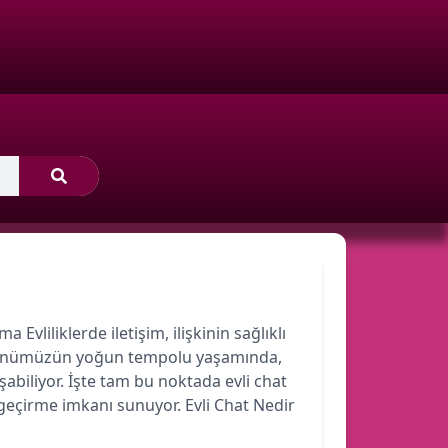
 Evliliklerde iletişim, ilişkinin sağlıklı
r. Günümüzün yoğun tempolu yaşamında,
şabiliyor. İşte tam bu noktada evli chat
 geçirme imkanı sunuyor. Evli Chat Nedir