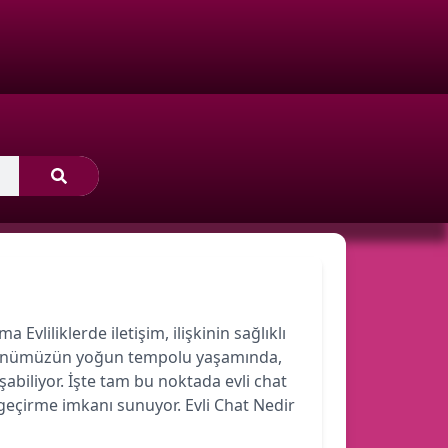
 Evliliklerde iletişim, ilişkinin sağlıklı
r. Günümüzün yoğun tempolu yaşamında,
şabiliyor. İşte tam bu noktada evli chat
 geçirme imkanı sunuyor. Evli Chat Nedir