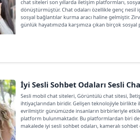
chat siteleri son yıllarda iletişim platformları, sos
dönüştürmüştür. Chat odaları özellikle genç nesil 
sosyal bağlantılar kurma aracı haline gelmiştir. Zirv
günlük hayatımızda karşımıza çıkan birçok sosyal p
Devamını oku
İyi Sesli Sohbet Odaları Sesli Ch
Sesli mobil chat siteleri, Görüntülü chat sitesi, İlet
ihtiyaçlarından biridir. Gelişen teknolojiyle birlikte 
evrilmiştir günümüzde insanların birbirleriyle etk
platform bulunmaktadır. Bu platformlardan biri de 
makalede iyi sesli sohbet odaları, kameralı sohbet od