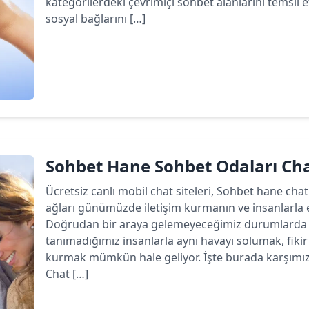
kategorilerdeki çevrimiçi sohbet alanlarını temsil 
sosyal bağlarını […]
Devamını oku
Sohbet Hane Sohbet Odaları C
Ücretsiz canlı mobil chat siteleri, Sohbet hane chat
ağları günümüzde iletişim kurmanın ve insanlarla 
Doğrudan bir araya gelemeyeceğimiz durumlarda b
tanımadığımız insanlarla aynı havayı solumak, fiki
kurmak mümkün hale geliyor. İşte burada karşımız
Chat […]