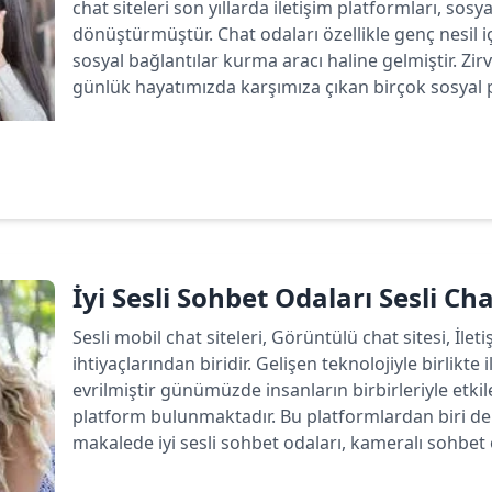
chat siteleri son yıllarda iletişim platformları, sos
dönüştürmüştür. Chat odaları özellikle genç nesil 
sosyal bağlantılar kurma aracı haline gelmiştir. Zirv
günlük hayatımızda karşımıza çıkan birçok sosyal p
Devamını oku
İyi Sesli Sohbet Odaları Sesli Ch
Sesli mobil chat siteleri, Görüntülü chat sitesi, İlet
ihtiyaçlarından biridir. Gelişen teknolojiyle birlikte 
evrilmiştir günümüzde insanların birbirleriyle etk
platform bulunmaktadır. Bu platformlardan biri de 
makalede iyi sesli sohbet odaları, kameralı sohbet od