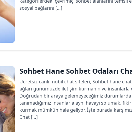
kategorilerdeki çevrimiçi sohbet alanlarını temsil 
sosyal bağlarını […]
Devamını oku
Sohbet Hane Sohbet Odaları C
Ücretsiz canlı mobil chat siteleri, Sohbet hane chat
ağları günümüzde iletişim kurmanın ve insanlarla 
Doğrudan bir araya gelemeyeceğimiz durumlarda b
tanımadığımız insanlarla aynı havayı solumak, fiki
kurmak mümkün hale geliyor. İşte burada karşımız
Chat […]