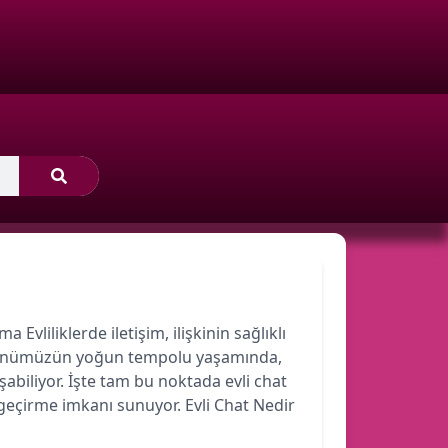
 Evliliklerde iletişim, ilişkinin sağlıklı
r. Günümüzün yoğun tempolu yaşamında,
şabiliyor. İşte tam bu noktada evli chat
 geçirme imkanı sunuyor. Evli Chat Nedir