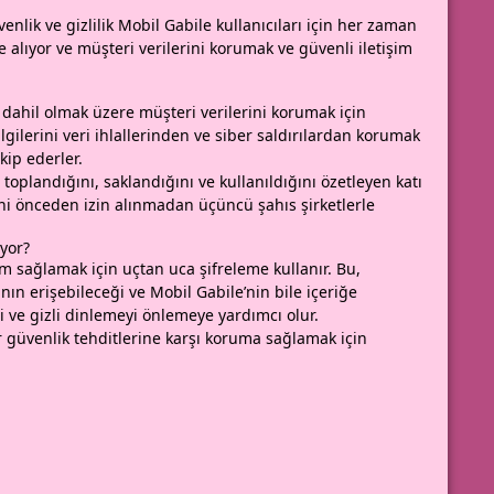
lik ve gizlilik Mobil Gabile kullanıcıları için her zaman
e alıyor ve müşteri verilerini korumak ve güvenli iletişim
ı dahil olmak üzere müşteri verilerini korumak için
bilgilerini veri ihlallerinden ve siber saldırılardan korumak
kip ederler.
l toplandığını, saklandığını ve kullanıldığını özetleyen katı
lerini önceden izin alınmadan üçüncü şahıs şirketlerle
yor?
şim sağlamak için uçtan uca şifreleme kullanır. Bu,
nın erişebileceği ve Mobil Gabile’nin bile içeriğe
i ve gizli dinlemeyi önlemeye yardımcı olur.
er güvenlik tehditlerine karşı koruma sağlamak için