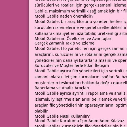
sürücüleri ve rotaları için gerçek zamanlı izleme
Gabile, maksimum verimlilik sağlamak için bir fil
Mobil Gabile neden önemlidir?
Mobil Gabile, bir araç filosunu yöneten herkes için
sürücüleri izlemelerine ve genel üretkenliklerini 
kullanarak maliyetleri azaltabilir, üretkenliği artı
Mobil Gabile’nin Özellikleri ve Avantajları
Gerçek Zamanlı Takip ve İzleme
Mobil Gabile, filo yöneticileri için gerçek zamanlı
araçlarını, sürücülerini ve rotalarını gerçek zaman
yöneticilerinin daha iyi kararlar almasını ve ope
Sürücüler ve Müşterilerle Etkin İletişim
Mobil Gabile ayrıca filo yöneticileri için verimli 
zamanlı olarak iletişim kurmalarını sağlar. Bu öz
müşterilerin teslimatları hakkında doğru güncel
Raporlama ve Analiz Araçları
Mobil Gabile ayrıca ayrıntılı raporlama ve analiz a
izlemek, iyileştirme alanlarını belirlemek ve veril
araçlar, filo yöneticilerinin operasyonlarını opt
olabilir.
Mobil Gabile Nasıl Kullanılır?
Mobil Gabile Kurulumu İçin Adım Adım Kılavuz
Mobil Gabile’ı kurmak için filo yöneticilerinin b