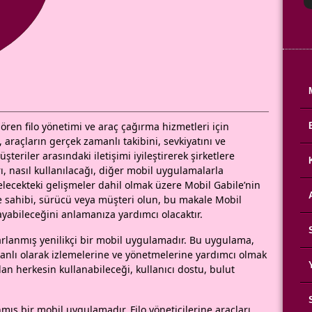
ören filo yönetimi ve araç çağırma hizmetleri için
araçların gerçek zamanlı takibini, sevkiyatını ve
eriler arasındaki iletişimi iyileştirerek şirketlere
rı, nasıl kullanılacağı, diğer mobil uygulamalarla
 gelecekteki gelişmeler dahil olmak üzere
Mobil
Gabile’nin
me sahibi, sürücü veya müşteri olun, bu makale Mobil
ğlayabileceğini anlamanıza yardımcı olacaktır.
sarlanmış yenilikçi bir mobil uygulamadır. Bu uygulama,
 zamanlı olarak izlemelerine ve yönetmelerine yardımcı olmak
olan herkesin kullanabileceği, kullanıcı dostu, bulut
anmış bir mobil uygulamadır. Filo yöneticilerine araçları,