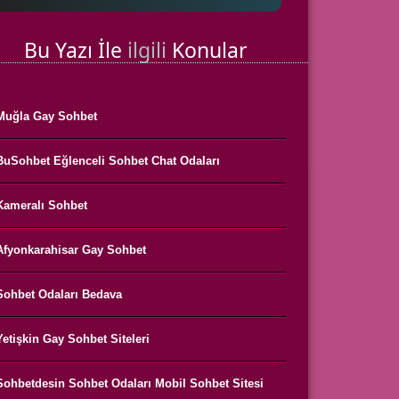
Bu Yazı İle
ilgili
Konular
Muğla Gay Sohbet
BuSohbet Eğlenceli Sohbet Chat Odaları
Kameralı Sohbet
Afyonkarahisar Gay Sohbet
Sohbet Odaları Bedava
Yetişkin Gay Sohbet Siteleri
Sohbetdesin Sohbet Odaları Mobil Sohbet Sitesi