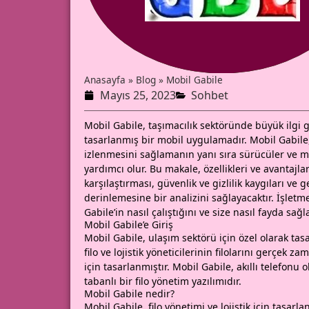
Anasayfa
»
Blog
»
Mobil Gabile
Mayıs 25, 2023
Sohbet
Mobil Gabile, taşımacılık sektöründe büyük ilgi g
tasarlanmış bir mobil uygulamadır. Mobil Gabile, 
izlenmesini sağlamanın yanı sıra sürücüler ve müşt
yardımcı olur. Bu makale, özellikleri ve avantajla
karşılaştırması, güvenlik ve gizlilik kaygıları ve
derinlemesine bir analizini sağlayacaktır. İşlet
Gabile’in nasıl çalıştığını ve size nasıl fayda sa
Mobil Gabile’e Giriş
Mobil Gabile, ulaşım sektörü için özel olarak ta
filo ve lojistik yöneticilerinin filolarını gerçek
için tasarlanmıştır. Mobil Gabile, akıllı telefonu 
tabanlı bir filo yönetim yazılımıdır.
Mobil Gabile nedir?
Mobil Gabile, filo yönetimi ve lojistik için tasarl