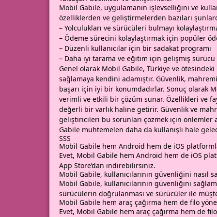
Mobil Gabile, uygulamanın işlevselliğini ve kullan
özelliklerden ve geliştirmelerden bazıları şunlard
– Yolculukları ve sürücüleri bulmayı kolaylaştırmak
– Ödeme sürecini kolaylaştırmak için popüler öd
– Düzenli kullanıcılar için bir sadakat programı
– Daha iyi tarama ve eğitim için gelişmiş sürücü 
Genel olarak Mobil Gabile, Türkiye ve ötesindeki 
sağlamaya kendini adamıştır. Güvenlik, mahremiyet
başarı için iyi bir konumdadırlar. Sonuç olarak M
verimli ve etkili bir çözüm sunar. Özellikleri ve 
değerli bir varlık haline getirir. Güvenlik ve mah
geliştiricileri bu sorunları çözmek için önlemler 
Gabile muhtemelen daha da kullanışlı hale gelec
SSS
Mobil Gabile hem Android hem de iOS platformlar
Evet,
Mobil Gabile
hem Android hem de iOS platfo
App Store’dan indirebilirsiniz.
Mobil Gabile, kullanıcılarının güvenliğini nasıl s
Mobil Gabile, kullanıcılarının güvenliğini sağlam
sürücülerin doğrulanması ve sürücüler ile müşteri
Mobil Gabile hem araç çağırma hem de filo yöneti
Evet, Mobil Gabile hem araç çağırma hem de filo y