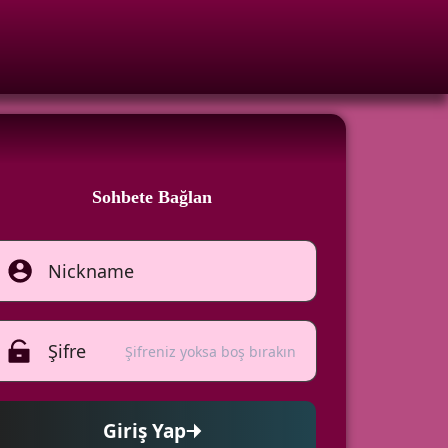
Sohbete Bağlan
Şifreniz yoksa boş bırakın
Giriş Yap