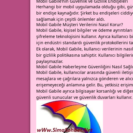
Mobil Gabile’nin Güvenlik ve Gizlilik Endişeleri
Herhangi bir mobil uygulamada olduğu gibi, güven
bir endişe kaynağıdır. Şirket bu endişeleri ciddiy
sağlamak için çeşitli önlemler aldı.
Mobil Gabile Müşteri Verilerini Nasıl Korur?
Mobil Gabile, kişisel bilgiler ve ödeme ayrıntılar
şifreleme teknolojisini kullanır. Ayrıca kullanıcı 
için endüstri standardı güvenlik protokollerini ta
Ek olarak, Mobil Gabile, kullanıcı verilerinin nası
bir gizlilik politikasına sahiptir. Kullanıcı bilgi
paylaşmazlar.
Mobil Gabile Haberleşme Güvenliğini Nasıl Sağlı
Mobil Gabile, kullanıcılar arasında güvenli ileti
mesajlara ve çağrılara yalnızca gönderen ve alıcı
erişemeyeceği anlamına gelir. Bu, yetkisiz erişim
Mobil Gabile ayrıca bilgisayar korsanlığı ve diğ
güvenli sunucular ve güvenlik duvarları kullanır.