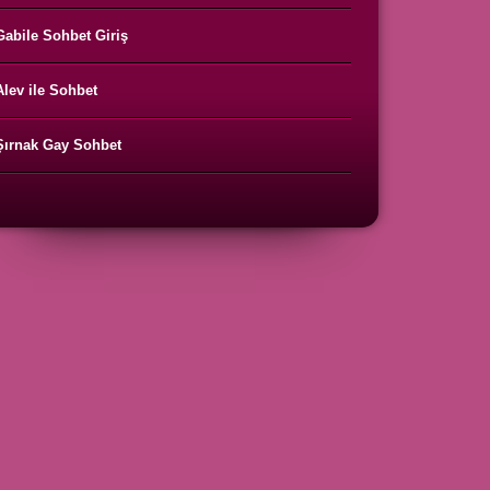
Gabile Sohbet Giriş
Alev ile Sohbet
Şırnak Gay Sohbet