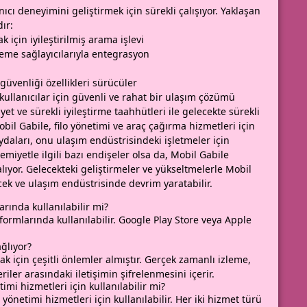
ıcı deneyimini geliştirmek için sürekli çalışıyor. Yaklaşan
ır:
 için iyileştirilmiş arama işlevi
eme sağlayıcılarıyla entegrasyon
güvenliği özellikleri sürücüler
kullanıcılar için güvenli ve rahat bir ulaşım çözümü
 ve sürekli iyileştirme taahhütleri ile gelecekte sürekli
obil Gabile, filo yönetimi ve araç çağırma hizmetleri için
faydaları, onu ulaşım endüstrisindeki işletmeler için
remiyetle ilgili bazı endişeler olsa da, Mobil Gabile
alıyor. Gelecekteki geliştirmeler ve yükseltmelerle Mobil
ek ve ulaşım endüstrisinde devrim yaratabilir.
ında kullanılabilir mi?
rmlarında kullanılabilir. Google Play Store veya Apple
ağlıyor?
ak için çeşitli önlemler almıştır. Gerçek zamanlı izleme,
ler arasındaki iletişimin şifrelenmesini içerir.
mi hizmetleri için kullanılabilir mi?
önetimi hizmetleri için kullanılabilir. Her iki hizmet türü