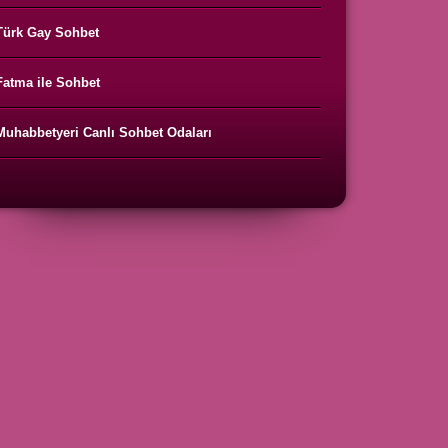
Türk Gay Sohbet
Fatma ile Sohbet
Muhabbetyeri Canlı Sohbet Odaları