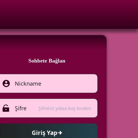
Sohbete Bağlan
Şifreniz yoksa boş bırakın
Giriş Yap