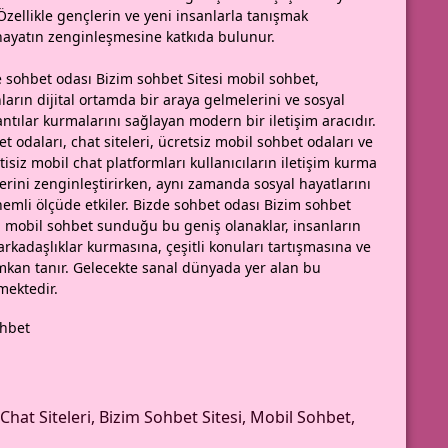
 Özellikle gençlerin ve yeni insanlarla tanışmak
l hayatın zenginleşmesine katkıda bulunur.
 sohbet odası Bizim sohbet Sitesi mobil sohbet,
ların dijital ortamda bir araya gelmelerini ve sosyal
ntılar kurmalarını sağlayan modern bir iletişim aracıdır.
t odaları, chat siteleri, ücretsiz mobil sohbet odaları ve
tisiz mobil chat platformları kullanıcıların iletişim kurma
lerini zenginleştirirken, aynı zamanda sosyal hayatlarını
emli ölçüde etkiler. Bizde sohbet odası Bizim sohbet
i mobil sohbet sunduğu bu geniş olanaklar, insanların
arkadaşlıklar kurmasına, çeşitli konuları tartışmasına ve
imkan tanır. Gelecekte sanal dünyada yer alan bu
mektedir.
ohbet
Chat Siteleri
,
Bizim Sohbet Sitesi
,
Mobil Sohbet
,