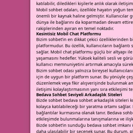
katılabilir, diledikleri kişilerle anlık olarak iletişim
Mobil sohbet odaları, özellikle hayatın yoğun temp
önemli bir kaynak haline gelmiştir. Kullanıcılar
dünya ile bağlarını da koparmadan devam ettirebi
rakiplerinden ayıran en temel noktadır.
Kesintisiz Mobil Chat Platformu
Bizim sohbet’in en dikkat çekici özelliklerinden b
platformudur. Bu özellik, kullanıcıların bağlantı
sağlar. Mobil chat platformu güçlü bir altyapı ile
yaşamasını hedefler. Yüksek kaliteli sesli ve gö
kullanıcı memnuniyetini artırmak amacıyla sürekli
Bizim sohbet odası yalnızca bireysel kullanıcılar
için de uygun bir platform sunar. Bu yönüyle çeşit
düzenlemek veya fikir alışverişinde bulunmak ama
iletişimi kolaylaştırmasının yanı sıra etkileşimi t
Bedava Sohbet Seviyeli Arkadaşlık Siteleri
Bizde sohbet bedava sohbet arkadaşlık siteleri 
kolayca katılabileceği bir yaratma ortamı sağlar. 
bağlantılar kurmasına olanak tanır. Bedava sohbet s
etkileşimde bulunmalarına tanışmalarına ve ilişki
Bizde sohbet’in sunduğu bedava sohbet imkanı ü
daha ulaşılabilir bir seçenek sunar. Bu durum, pla