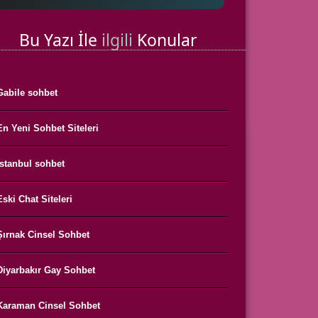
Bu Yazı İle
ilgili
Konular
Gabile sohbet
En Yeni Sohbet Siteleri
İstanbul sohbet
Eski Chat Siteleri
Şırnak Cinsel Sohbet
Diyarbakır Gay Sohbet
Karaman Cinsel Sohbet