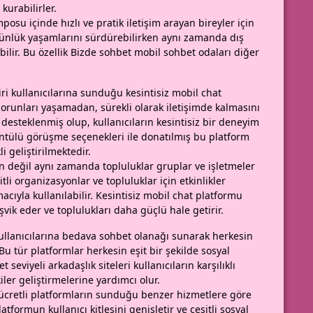
 kurabilirler.
osu içinde hızlı ve pratik iletişim arayan bireyler için
 günlük yaşamlarını sürdürebilirken aynı zamanda dış
lir. Bu özellik Bizde sohbet mobil sohbet odaları diğer
iri kullanıcılarına sunduğu kesintisiz mobil chat
 sorunları yaşamadan, sürekli olarak iletişimde kalmasını
 desteklenmiş olup, kullanıcıların kesintisiz bir deneyim
rüntülü görüşme seçenekleri ile donatılmış bu platform
 geliştirilmektedir.
ın değil aynı zamanda topluluklar gruplar ve işletmeler
li organizasyonlar ve topluluklar için etkinlikler
cıyla kullanılabilir. Kesintisiz mobil chat platformu
eşvik eder ve toplulukları daha güçlü hale getirir.
kullanıcılarına bedava sohbet olanağı sunarak herkesin
Bu tür platformlar herkesin eşit bir şekilde sosyal
eviyeli arkadaşlık siteleri kullanıcıların karşılıklı
ler geliştirmelerine yardımcı olur.
cretli platformların sunduğu benzer hizmetlere göre
tformun kullanıcı kitlesini genişletir ve çeşitli sosyal