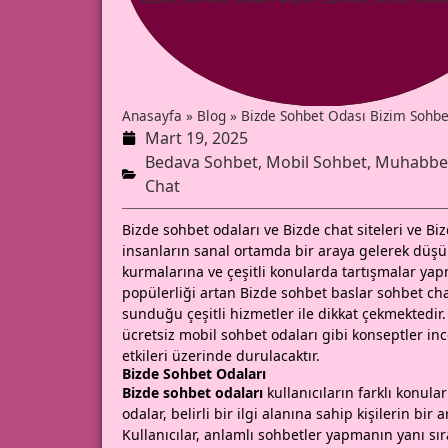
Anasayfa
»
Blog
»
Bizde Sohbet Odası Bizim Sohbet
Mart 19, 2025
Bedava Sohbet
,
Mobil Sohbet
,
Muhabbe
Chat
Bizde sohbet odaları ve Bizde chat siteleri ve Bi
insanların sanal ortamda bir araya gelerek düşün
kurmalarına ve çeşitli konularda tartışmalar yap
popülerliği artan Bizde sohbet baslar sohbet chat
sunduğu çeşitli hizmetler ile dikkat çekmektedir.
ücretsiz mobil sohbet odaları gibi konseptler inc
etkileri üzerinde durulacaktır.
Bizde Sohbet Odaları
Bizde sohbet odaları
kullanıcıların farklı konul
odalar, belirli bir ilgi alanına sahip kişilerin bi
Kullanıcılar, anlamlı sohbetler yapmanın yanı sır