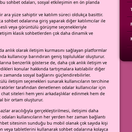
n bu sohbet odaları, sosyal etkileşimin en ön planda
r ara yüze sahiptir ve katılım süreci oldukça basittir.
a sohbet odalarına giriş yaparak diğer katılımcılar ile
, sesli veya görüntülü görüşme seçenekleriyle
iletişim klasik sohbetlerden çok daha dinamik ve
mda anlık olarak iletişim kurmasını sağlayan platformlar
ayıda kullanıcıyı barındıran geniş topluluklar oluşturur.
rına benzerlik gösterse de, daha çok anlık iletişim ve
dikleri konular hakkında tartışmalara katılabilir diğer
aynı zamanda sosyal bağlarını güçlendirebilirler.
lü iletişim seçenekleri sunarak kullanıcıların tercihine
eratörler tarafından denetlenen odalar kullanıcılar için
t chat siteleri hem yeni arkadaşlıklar edinmek hem de
eal bir ortam oluşturur.
zlar aracılığıyla gerçekleştirilmesi, iletişimi daha
et odaları kullanıcıların her yerden her zaman bağlantı
hbet sitesinin sunduğu bu mobil olanak çok sayıda kişi
fon veya tabletlerini kullanarak sohbet odalarına kolayca