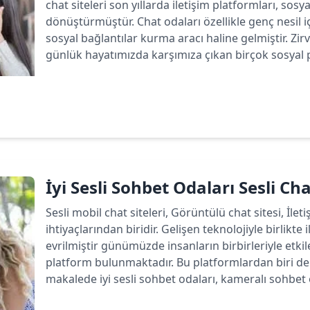
chat siteleri son yıllarda iletişim platformları, sos
dönüştürmüştür. Chat odaları özellikle genç nesil 
sosyal bağlantılar kurma aracı haline gelmiştir. Zirv
günlük hayatımızda karşımıza çıkan birçok sosyal p
Devamını oku
İyi Sesli Sohbet Odaları Sesli Ch
Sesli mobil chat siteleri, Görüntülü chat sitesi, İlet
ihtiyaçlarından biridir. Gelişen teknolojiyle birlikte 
evrilmiştir günümüzde insanların birbirleriyle etk
platform bulunmaktadır. Bu platformlardan biri de 
makalede iyi sesli sohbet odaları, kameralı sohbet od