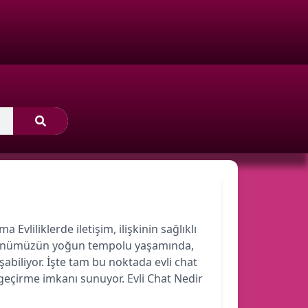
 Evliliklerde iletişim, ilişkinin sağlıklı
r. Günümüzün yoğun tempolu yaşamında,
şabiliyor. İşte tam bu noktada evli chat
 geçirme imkanı sunuyor. Evli Chat Nedir