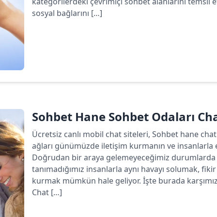
kategorilerdeki çevrimiçi sohbet alanlarını temsil 
sosyal bağlarını […]
Devamını oku
Sohbet Hane Sohbet Odaları C
Ücretsiz canlı mobil chat siteleri, Sohbet hane chat
ağları günümüzde iletişim kurmanın ve insanlarla 
Doğrudan bir araya gelemeyeceğimiz durumlarda b
tanımadığımız insanlarla aynı havayı solumak, fiki
kurmak mümkün hale geliyor. İşte burada karşımız
Chat […]