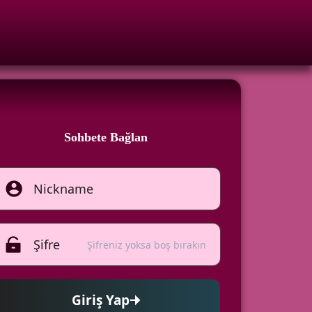
Sohbete Bağlan
Şifreniz yoksa boş bırakın
Giriş Yap