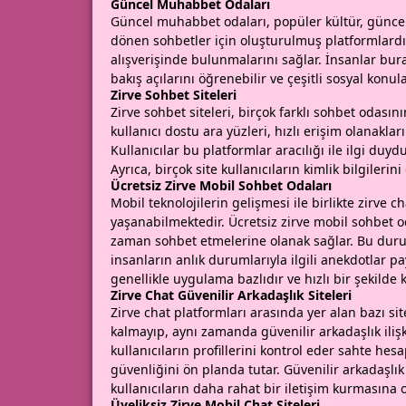
Güncel Muhabbet Odaları
Güncel muhabbet odaları, popüler kültür, güncel
dönen sohbetler için oluşturulmuş platformlardır
alışverişinde bulunmalarını sağlar. İnsanlar bura
bakış açılarını öğrenebilir ve çeşitli sosyal konul
Zirve Sohbet Siteleri
Zirve sohbet siteleri, birçok farklı sohbet odasın
kullanıcı dostu ara yüzleri, hızlı erişim olanakları
Kullanıcılar bu platformlar aracılığı ile ilgi duydu
Ayrıca, birçok site kullanıcıların kimlik bilgilerin
Ücretsiz Zirve Mobil Sohbet Odaları
Mobil teknolojilerin gelişmesi ile birlikte zirve 
yaşanabilmektedir. Ücretsiz zirve mobil sohbet oda
zaman sohbet etmelerine olanak sağlar. Bu duru
insanların anlık durumlarıyla ilgili anekdotlar p
genellikle uygulama bazlıdır ve hızlı bir şekilde 
Zirve Chat Güvenilir Arkadaşlık Siteleri
Zirve chat platformları arasında yer alan bazı si
kalmayıp, aynı zamanda güvenilir arkadaşlık ilişk
kullanıcıların profillerini kontrol eder sahte hesa
güvenliğini ön planda tutar. Güvenilir arkadaşlık
kullanıcıların daha rahat bir iletişim kurmasına o
Üyeliksiz Zirve Mobil Chat Siteleri