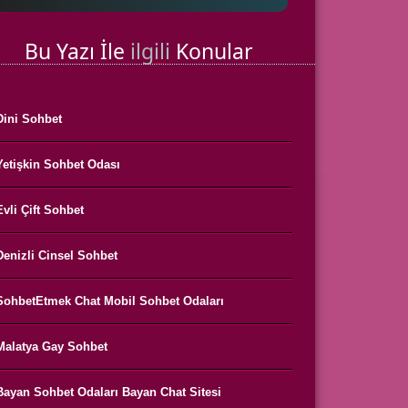
Bu Yazı İle
ilgili
Konular
Dini Sohbet
Yetişkin Sohbet Odası
Evli Çift Sohbet
Denizli Cinsel Sohbet
SohbetEtmek Chat Mobil Sohbet Odaları
Malatya Gay Sohbet
Bayan Sohbet Odaları Bayan Chat Sitesi