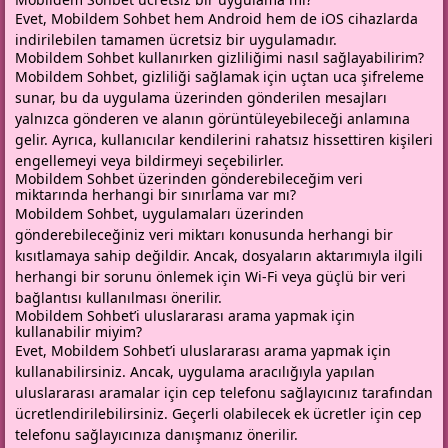
Evet, Mobildem Sohbet hem Android hem de iOS cihazlarda
indirilebilen tamamen ücretsiz bir uygulamadır.
Mobildem Sohbet kullanırken gizliliğimi nasıl sağlayabilirim?
Mobildem Sohbet, gizliliği sağlamak için uçtan uca şifreleme
sunar, bu da uygulama üzerinden gönderilen mesajları
yalnızca gönderen ve alanın görüntüleyebileceği anlamına
gelir. Ayrıca, kullanıcılar kendilerini rahatsız hissettiren kişileri
engellemeyi veya bildirmeyi seçebilirler.
Mobildem Sohbet üzerinden gönderebileceğim veri
miktarında herhangi bir sınırlama var mı?
Mobildem Sohbet, uygulamaları üzerinden
gönderebileceğiniz veri miktarı konusunda herhangi bir
kısıtlamaya sahip değildir. Ancak, dosyaların aktarımıyla ilgili
herhangi bir sorunu önlemek için Wi-Fi veya güçlü bir veri
bağlantısı kullanılması önerilir.
Mobildem Sohbet’i uluslararası arama yapmak için
kullanabilir miyim?
Evet, Mobildem Sohbet’i uluslararası arama yapmak için
kullanabilirsiniz. Ancak, uygulama aracılığıyla yapılan
uluslararası aramalar için cep telefonu sağlayıcınız tarafından
ücretlendirilebilirsiniz. Geçerli olabilecek ek ücretler için cep
telefonu sağlayıcınıza danışmanız önerilir.