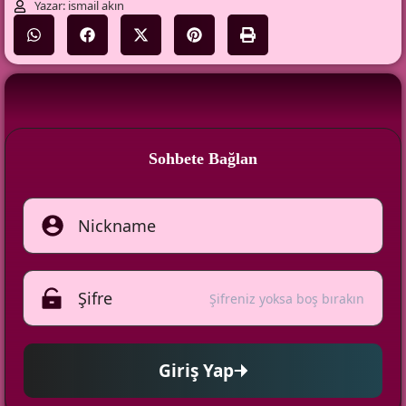
Yazar: ismail akın
Sohbete Bağlan
Şifreniz yoksa boş bırakın
Giriş Yap