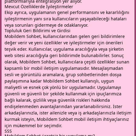
platformlarıyla entegrasyon yer alıyor.
Mevcut Özelliklerde İyileştirmeler
Ekip ayrıca, uygulamanın genel performansını ve kararlılığını
iyileştirmenin yanı sıra kullanıcıların yaşayabileceği hataları
veya sorunları gidermeye de odaklanıyor.
Topluluk Geri Bildirimi ve Girdisi
Mobildem Sohbet, kullanıcılarından gelen geri bildirimlere
değer verir ve yeni özellikler ve iyileştirmeler için önerileri
teşvik eder. Kullanıcılar, uygulama aracılığıyla veya şirketin
web sitesi aracılığıyla geri bildirimde bulunabilirler. Sonuç
olarak, Mobildem Sohbet, kullanıcılara çeşitli özellikler sunan
kapsamlı bir mobil iletişim uygulamasıdır. Mesajlaşmadan
sesli ve görüntülü aramalara, grup sohbetlerinden dosya
paylaşımına kadar Mobildem Sohbet kullanışlı, uygun
maliyetli ve esnek çok yönlü bir uygulamadır. Uygulamayı
güvenli ve güvenli bir şekilde kullanmak için ipuçlarımıza
bağlı kalarak, gizlilik veya güvenlik riskleri hakkında
endişelenmeden avantajlarından yararlanabilirsiniz. İster
arkadaşlarınızla, ister ailenizle veya iş arkadaşlarınızla iletişim
kurmak isteyin, Mobildem Sohbet mobil iletişim ihtiyaçlarınız
için mükemmel bir seçimdir.
SSS
Mobildem Sohbet ücretsiz bir uygulama mı?