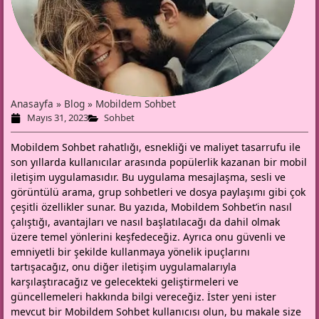
Anasayfa
»
Blog
»
Mobildem Sohbet
Mayıs 31, 2023
Sohbet
Mobildem Sohbet rahatlığı, esnekliği ve maliyet tasarrufu ile
son yıllarda kullanıcılar arasında popülerlik kazanan bir mobil
iletişim uygulamasıdır. Bu uygulama mesajlaşma,
sesli ve
görüntülü arama,
grup sohbetleri ve dosya paylaşımı gibi çok
çeşitli özellikler sunar. Bu yazıda, Mobildem Sohbet’in nasıl
çalıştığı, avantajları ve nasıl başlatılacağı da dahil olmak
üzere temel yönlerini keşfedeceğiz. Ayrıca onu güvenli ve
emniyetli bir şekilde kullanmaya yönelik ipuçlarını
tartışacağız, onu diğer iletişim uygulamalarıyla
karşılaştıracağız ve gelecekteki geliştirmeleri ve
güncellemeleri hakkında bilgi vereceğiz. İster yeni ister
mevcut bir Mobildem Sohbet kullanıcısı olun, bu makale size