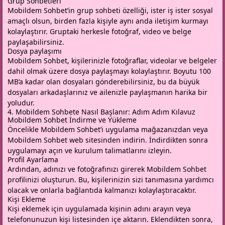
Grup Sohbetleri
Mobildem Sohbet’in grup sohbeti özelliği, ister iş ister sosyal
amaçlı olsun, birden fazla kişiyle aynı anda iletişim kurmayı
kolaylaştırır. Gruptaki herkesle fotoğraf, video ve belge
paylaşabilirsiniz.
Dosya paylaşımı
Mobildem Sohbet, kişilerinizle fotoğraflar, videolar ve belgeler
dahil olmak üzere dosya paylaşmayı kolaylaştırır. Boyutu 100
MB’a kadar olan dosyaları gönderebilirsiniz, bu da büyük
dosyaları arkadaşlarınız ve ailenizle paylaşmanın harika bir
yoludur.
4. Mobildem Sohbete Nasıl Başlanır: Adım Adım Kılavuz
Mobildem Sohbet İndirme ve Yükleme
Öncelikle Mobildem Sohbet’i uygulama mağazanızdan veya
Mobildem Sohbet web sitesinden indirin. İndirdikten sonra
uygulamayı açın ve kurulum talimatlarını izleyin.
Profil Ayarlama
Ardından, adınızı ve fotoğrafınızı girerek Mobildem Sohbet
profilinizi oluşturun. Bu, kişilerinizin sizi tanımasına yardımcı
olacak ve onlarla bağlantıda kalmanızı kolaylaştıracaktır.
Kişi Ekleme
Kişi eklemek için uygulamada kişinin adını arayın veya
telefonunuzun kişi listesinden içe aktarın. Eklendikten sonra,