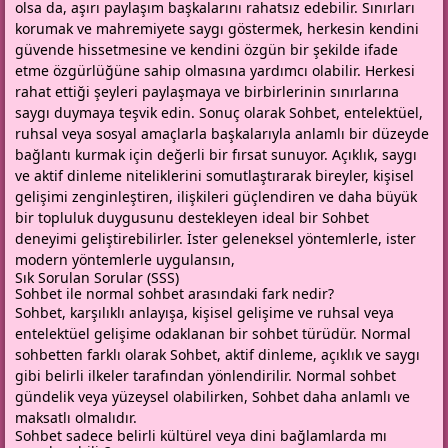
olsa da, aşırı paylaşım başkalarını rahatsız edebilir. Sınırları
korumak ve mahremiyete saygı göstermek, herkesin kendini
güvende hissetmesine ve kendini özgün bir şekilde ifade
etme özgürlüğüne sahip olmasına yardımcı olabilir. Herkesi
rahat ettiği şeyleri paylaşmaya ve birbirlerinin sınırlarına
saygı duymaya teşvik edin. Sonuç olarak Sohbet, entelektüel,
ruhsal veya sosyal amaçlarla başkalarıyla anlamlı bir düzeyde
bağlantı kurmak için değerli bir fırsat sunuyor. Açıklık, saygı
ve aktif dinleme niteliklerini somutlaştırarak bireyler, kişisel
gelişimi zenginleştiren, ilişkileri güçlendiren ve daha büyük
bir topluluk duygusunu destekleyen ideal bir Sohbet
deneyimi geliştirebilirler. İster geleneksel yöntemlerle, ister
modern yöntemlerle uygulansın,
Sık Sorulan Sorular (SSS)
Sohbet ile normal sohbet arasındaki fark nedir?
Sohbet, karşılıklı anlayışa, kişisel gelişime ve ruhsal veya
entelektüel gelişime odaklanan bir sohbet türüdür. Normal
sohbetten farklı olarak Sohbet, aktif dinleme, açıklık ve saygı
gibi belirli ilkeler tarafından yönlendirilir. Normal sohbet
gündelik veya yüzeysel olabilirken, Sohbet daha anlamlı ve
maksatlı olmalıdır.
Sohbet sadece belirli kültürel veya dini bağlamlarda mı