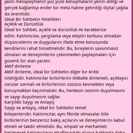
yazılı mesajlaşmanın yüz yüze konuşmaların yerini aldığı ve
gerçek bağlantıyı ender bir meta haline getirdiği dijital çağda
da önemlidir.
İdeal Bir Sohbetin Nitelikleri
Açıklık ve Dürüstlük
İdeal bir Sohbet, açıklık ve dürüstlük ile karakterize
edilir. Katılımcılar, yargılama veya eleştiri korkusu olmadan
düşüncelerini ve duygularını ifade etme konusunda
kendilerini rahat hissetmelidir. Bu, bireylerin savunmasız
olmaları ve deneyimlerini çekinmeden paylaşmaları için
güvenli bir alan yaratır.
Aktif dinleme
Aktif dinleme, ideal bir Sohbetin diğer bir kritik
niteliğidir. Katılımcılar birbirlerini dikkatle dinlemeli, açıklayıcı
sorular sormalı ve birbirlerinin sözünü kesmekten veya
konuşmaktan kaçınmalıdır. Bu, herkesin sesinin duyulmasını
ve saygı duyulmasını sağlar.
Karşılıklı Saygı ve Anlayış
Saygı ve anlayış, ideal bir Sohbetin temel
bileşenleridir. Katılımcılar, aynı fikirde olmasalar bile
birbirlerinin benzersiz bakış açılarını ve deneyimlerini kabul
etmeli ve takdir etmelidir. Bu, empati ve merhameti
besleyerek katılımcıların etraflarındaki dünya hakkında daha