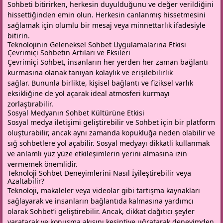
Sohbeti bitirirken, herkesin duyulduğunu ve değer verildiğini
hissettiğinden emin olun. Herkesin canlanmış hissetmesini
sağlamak için olumlu bir mesaj veya minnettarlık ifadesiyle
bitirin.
Teknolojinin Geleneksel Sohbet Uygulamalarına Etkisi
Çevrimiçi Sohbetin Artıları ve Eksileri
Çevrimiçi Sohbet, insanların her yerden her zaman bağlantı
kurmasına olanak tanıyan kolaylık ve erişilebilirlik
sağlar. Bununla birlikte, kişisel bağlantı ve fiziksel varlık
eksikliğine de yol açarak ideal atmosferi kurmayı
zorlaştırabilir.
Sosyal Medyanın Sohbet Kültürüne Etkisi
Sosyal medya iletişimi geliştirebilir ve Sohbet için bir platform
oluşturabilir, ancak aynı zamanda kopukluğa neden olabilir ve
sığ sohbetlere yol açabilir. Sosyal medyayı dikkatli kullanmak
ve anlamlı yüz yüze etkileşimlerin yerini almasına izin
vermemek önemlidir.
Teknoloji Sohbet Deneyimlerini Nasıl İyileştirebilir veya
Azaltabilir?
Teknoloji, makaleler veya videolar gibi tartışma kaynakları
sağlayarak ve insanların bağlantıda kalmasına yardımcı
olarak Sohbet’i geliştirebilir. Ancak, dikkat dağıtıcı şeyler
yaratarak ve konuşma akışını kesintiye uğratarak deneyimden