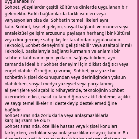
uygulanabilir?
Sohbet, yüzyıllardır çeşitli kültür ve dinlerde uygulanan bir
gelenektir. Farklı bağlamlarda farklı isimleri veya
varyasyonları olsa da, Sohbet’in temel ilkeleri aynı
kalır. Sohbet, kişisel gelişim, sosyal bağlantı ve manevi veya
entelektüel gelişim arzusunu paylaşan herhangi bir kültürel
veya dini geçmişe sahip kişiler tarafından uygulanabilir.
Teknoloji, Sohbet deneyimini geliştirebilir veya azaltabilir mi?
Teknoloji, başkalarıyla bağlantı kurmanın ve anlamlı bir
sohbete katılmanın yeni yollarını sağlayabilirken, aynı
zamanda ideal bir Sohbet deneyimi için dikkat dağıtıcı veya
engel olabilir. Örneğin, çevrimiçi Sohbet, yüz yüze bir
sohbetin kişisel dokunuşundan veya derinliğinden yoksun
olabilirken, sosyal medya yüzeysel veya parçalanmış
alışverişlere yol açabilir. Nihayetinde, teknolojinin Sohbet
üzerindeki etkisi, nasıl kullanıldığına ve aktif dinleme, açıklık
ve saygı temel ilkelerini destekleyip desteklemediğine
bağlıdır.
Sohbet sırasında zorluklarla veya anlaşmazlıklarla
karşılaşırsam ne olur?
Sohbet sırasında, özellikle hassas veya kişisel konuları
tartışırken, zorluklar veya anlaşmazlıklar ortaya çıkabilir. Bu