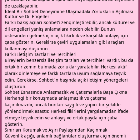
de uzaklaşabilir.
İdeal Bir Sohbet Deneyimine Ulaşmadaki Zorlukların Aşılması
Kültür ve Dil Engelleri
Farklı bakış açıları Sohbet’i zenginleştirebilir, ancak kültürel ve
dil engelleri yanlış anlamalara neden olabilir. Bunun
üstesinden gelmek için açık fikirlilik ve karşılıklı anlayış için
çaba gösterin. Gerekirse çeviri uygulamaları gibi araçları
kullanmayı düşünün.
Farklı İletişim Tarzları ve Tercihleri
Bireylerin benzersiz iletişim tarzları ve tercihleri ​​vardır, bu da
ortak bir zemin bulmada zorluklar yaratabilir. Herkesi aktif
olarak dinlemeye ve farklı tarzlara uyum sağlamaya teşvik
edin. Gerekirse, Sohbet’in başında açık iletişim yönergeleri
oluşturun.
Sohbet Esnasında Anlaşmazlık ve Çatışmalarla Başa Çıkma
Herhangi bir konuşmada anlaşmazlık ve çatışma
kaçınılmazdır, ancak bunları saygılı ve yapıcı bir şekilde
yönlendirmek esastır. Herkesi fikirlerini yargılamadan ifade
etmeye teşvik edin ve anlayış ve ortak payda için çaba
gösterin.
Sınırları Korumak ve Aşırı Paylaşımdan Kaçınmak
Güvenlik açığı, anlamlı bağlantılar oluşturmak için önemli