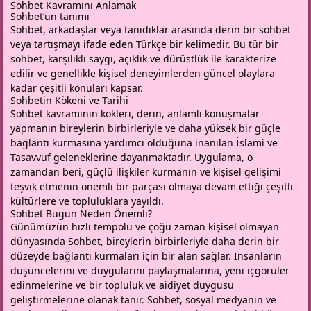
Sohbet Kavramını Anlamak
Sohbet’un tanımı
Sohbet, arkadaşlar veya tanıdıklar arasında derin bir sohbet
veya tartışmayı ifade eden Türkçe bir kelimedir. Bu tür bir
sohbet, karşılıklı saygı, açıklık ve dürüstlük ile karakterize
edilir ve genellikle kişisel deneyimlerden güncel olaylara
kadar çeşitli konuları kapsar.
Sohbetin Kökeni ve Tarihi
Sohbet kavramının kökleri, derin, anlamlı konuşmalar
yapmanın bireylerin birbirleriyle ve daha yüksek bir güçle
bağlantı kurmasına yardımcı olduğuna inanılan İslami ve
Tasavvuf geleneklerine dayanmaktadır. Uygulama, o
zamandan beri, güçlü ilişkiler kurmanın ve kişisel gelişimi
teşvik etmenin önemli bir parçası olmaya devam ettiği çeşitli
kültürlere ve topluluklara yayıldı.
Sohbet Bugün Neden Önemli?
Günümüzün hızlı tempolu ve çoğu zaman kişisel olmayan
dünyasında Sohbet, bireylerin birbirleriyle daha derin bir
düzeyde bağlantı kurmaları için bir alan sağlar. İnsanların
düşüncelerini ve duygularını paylaşmalarına, yeni içgörüler
edinmelerine ve bir topluluk ve aidiyet duygusu
geliştirmelerine olanak tanır. Sohbet, sosyal medyanın ve