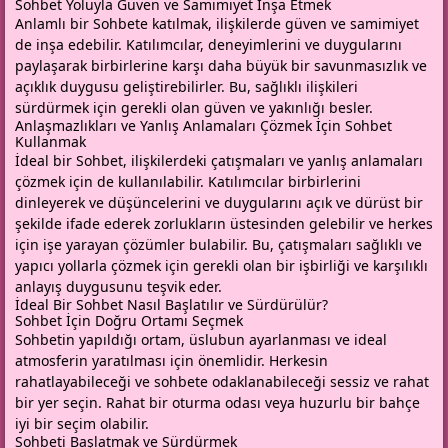
Sohbet Yoluyla Güven ve Samimiyet İnşa Etmek
Anlamlı bir Sohbete katılmak, ilişkilerde güven ve samimiyet
de inşa edebilir. Katılımcılar, deneyimlerini ve duygularını
paylaşarak birbirlerine karşı daha büyük bir savunmasızlık ve
açıklık duygusu geliştirebilirler. Bu, sağlıklı ilişkileri
sürdürmek için gerekli olan güven ve yakınlığı besler.
Anlaşmazlıkları ve Yanlış Anlamaları Çözmek İçin Sohbet
Kullanmak
İdeal bir Sohbet, ilişkilerdeki çatışmaları ve yanlış anlamaları
çözmek için de kullanılabilir. Katılımcılar birbirlerini
dinleyerek ve düşüncelerini ve duygularını açık ve dürüst bir
şekilde ifade ederek zorlukların üstesinden gelebilir ve herkes
için işe yarayan çözümler bulabilir. Bu, çatışmaları sağlıklı ve
yapıcı yollarla çözmek için gerekli olan bir işbirliği ve karşılıklı
anlayış duygusunu teşvik eder.
İdeal Bir Sohbet Nasıl Başlatılır ve Sürdürülür?
Sohbet İçin Doğru Ortamı Seçmek
Sohbetin yapıldığı ortam, üslubun ayarlanması ve ideal
atmosferin yaratılması için önemlidir. Herkesin
rahatlayabileceği ve sohbete odaklanabileceği sessiz ve rahat
bir yer seçin. Rahat bir oturma odası veya huzurlu bir bahçe
iyi bir seçim olabilir.
Sohbeti Başlatmak ve Sürdürmek