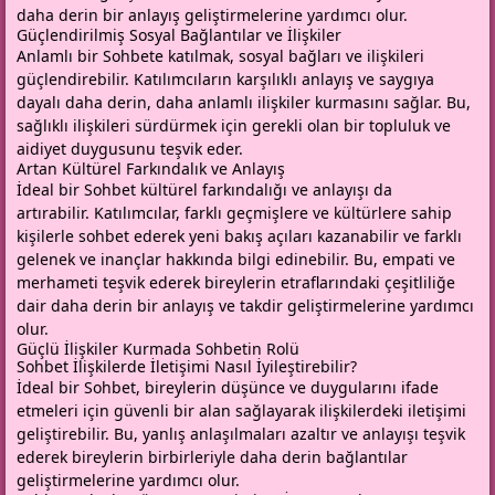
daha derin bir anlayış geliştirmelerine yardımcı olur.
Güçlendirilmiş Sosyal Bağlantılar ve İlişkiler
Anlamlı bir Sohbete katılmak, sosyal bağları ve ilişkileri
güçlendirebilir. Katılımcıların karşılıklı anlayış ve saygıya
dayalı daha derin, daha anlamlı ilişkiler kurmasını sağlar. Bu,
sağlıklı ilişkileri sürdürmek için gerekli olan bir topluluk ve
aidiyet duygusunu teşvik eder.
Artan Kültürel Farkındalık ve Anlayış
İdeal bir Sohbet kültürel farkındalığı ve anlayışı da
artırabilir. Katılımcılar, farklı geçmişlere ve kültürlere sahip
kişilerle sohbet ederek yeni bakış açıları kazanabilir ve farklı
gelenek ve inançlar hakkında bilgi edinebilir. Bu, empati ve
merhameti teşvik ederek bireylerin etraflarındaki çeşitliliğe
dair daha derin bir anlayış ve takdir geliştirmelerine yardımcı
olur.
Güçlü İlişkiler Kurmada Sohbetin Rolü
Sohbet İlişkilerde İletişimi Nasıl İyileştirebilir?
İdeal bir Sohbet, bireylerin düşünce ve duygularını ifade
etmeleri için güvenli bir alan sağlayarak ilişkilerdeki iletişimi
geliştirebilir. Bu, yanlış anlaşılmaları azaltır ve anlayışı teşvik
ederek bireylerin birbirleriyle daha derin bağlantılar
geliştirmelerine yardımcı olur.