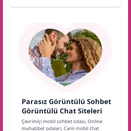
Parasız Görüntülü Sohbet
Görüntülü Chat Siteleri
Çevrimiçi mobil sohbet odası, Online
muhabbet odaları, Canlı mobil chat