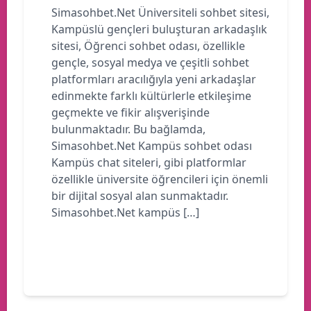
Simasohbet.Net Üniversiteli sohbet sitesi,
Kampüslü gençleri buluşturan arkadaşlık
sitesi, Öğrenci sohbet odası, özellikle
gençle, sosyal medya ve çeşitli sohbet
platformları aracılığıyla yeni arkadaşlar
edinmekte farklı kültürlerle etkileşime
geçmekte ve fikir alışverişinde
bulunmaktadır. Bu bağlamda,
Simasohbet.Net Kampüs sohbet odası
Kampüs chat siteleri, gibi platformlar
özellikle üniversite öğrencileri için önemli
bir dijital sosyal alan sunmaktadır.
Simasohbet.Net kampüs […]
Devamını oku