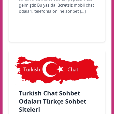
gelmiştir. Bu yazıda, ücretsiz mobil chat
odaları, telefonla online sohbet […]
Devamını oku
Turkish Chat Sohbet
Odaları Türkçe Sohbet
Siteleri