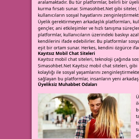
aralamaktadır. Bu tür platformlar, belirli bir üye
kurma fırsatı sunar. Simasohbet.Net gibi siteler
kullanıcıların sosyal hayatlarını zenginleştirmekt
Üyelik gerektirmeyen arkadaşlık platformları, kul
gençler, ani etkileşimler ve hızlı tanışma süreçl
platformlar, kullanıcıların üzerindeki baskıyı azal
kendilerini ifade edebilirler. Bu platformlar sosy
eşit bir ortam sunar. Herkes, kendini özgürce ifa
Kayıtsız Mobil Chat Siteleri
Kayıtsız mobil chat siteleri, teknoloji çağında 
Simasohbet.Net Kayıtsız mobil chat siteleri, gibi
kolaylığı ile sosyal yaşamlarını zenginleştirmek
sağlayan bu platformlar, insanların yeni arkadaş
Üyeliksiz Muhabbet Odaları
Ü
i
b
t
t
s
d