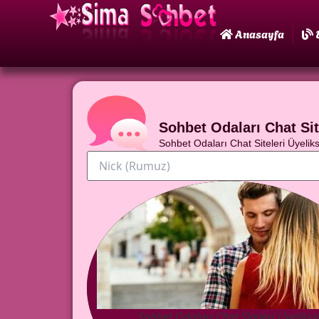
Anasayfa
Sohbet Odaları Chat Sit
Sohbet Odaları Chat Siteleri Üyeliksiz 
Sohbet Odaları Chat Siteleri Üyeliksi