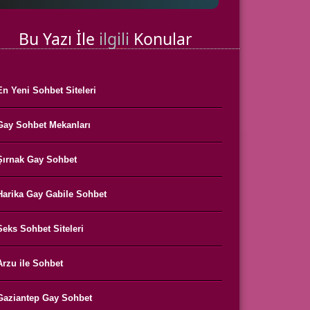
Bu Yazı İle
ilgili
Konular
En Yeni Sohbet Siteleri
Gay Sohbet Mekanları
Şırnak Gay Sohbet
Harika Gay Gabile Sohbet
Seks Sohbet Siteleri
Arzu ile Sohbet
Gaziantep Gay Sohbet