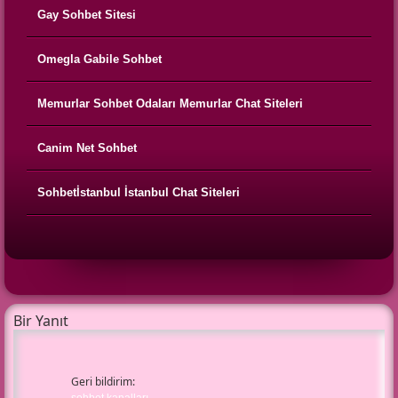
Gay Sohbet Sitesi
Omegla Gabile Sohbet
Memurlar Sohbet Odaları Memurlar Chat Siteleri
Canim Net Sohbet
Sohbetİstanbul İstanbul Chat Siteleri
Bir Yanıt
Geri bildirim: