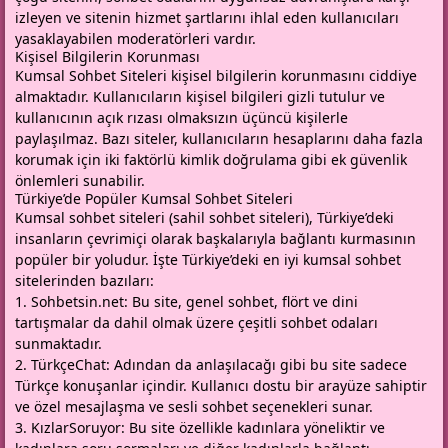
izleyen ve sitenin hizmet şartlarını ihlal eden kullanıcıları
yasaklayabilen moderatörleri vardır.
Kişisel Bilgilerin Korunması
Kumsal Sohbet Siteleri kişisel bilgilerin korunmasını ciddiye
almaktadır. Kullanıcıların kişisel bilgileri gizli tutulur ve
kullanıcının açık rızası olmaksızın üçüncü kişilerle
paylaşılmaz. Bazı siteler, kullanıcıların hesaplarını daha fazla
korumak için iki faktörlü kimlik doğrulama gibi ek güvenlik
önlemleri sunabilir.
Türkiye’de Popüler Kumsal Sohbet Siteleri
Kumsal sohbet siteleri (sahil sohbet siteleri), Türkiye’deki
insanların çevrimiçi olarak başkalarıyla bağlantı kurmasının
popüler bir yoludur. İşte Türkiye’deki en iyi kumsal sohbet
sitelerinden bazıları:
1. Sohbetsin.net: Bu site, genel sohbet, flört ve dini
tartışmalar da dahil olmak üzere çeşitli sohbet odaları
sunmaktadır.
2. TürkçeChat: Adından da anlaşılacağı gibi bu site sadece
Türkçe konuşanlar içindir. Kullanıcı dostu bir arayüze sahiptir
ve özel mesajlaşma ve sesli sohbet seçenekleri sunar.
3. KızlarSoruyor: Bu site özellikle kadınlara yöneliktir ve