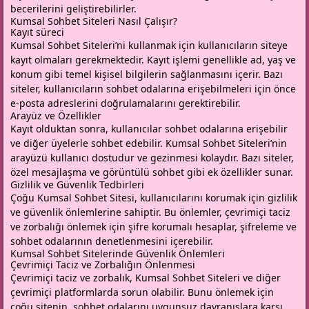
becerilerini geliştirebilirler.
Kumsal Sohbet Siteleri Nasıl Çalışır?
Kayıt süreci
Kumsal Sohbet Siteleri’ni kullanmak için kullanıcıların siteye
kayıt olmaları gerekmektedir. Kayıt işlemi genellikle ad, yaş ve
konum gibi temel kişisel bilgilerin sağlanmasını içerir. Bazı
siteler, kullanıcıların sohbet odalarına erişebilmeleri için önce
e-posta adreslerini doğrulamalarını gerektirebilir.
Arayüz ve Özellikler
Kayıt olduktan sonra, kullanıcılar sohbet odalarına erişebilir
ve diğer üyelerle sohbet edebilir. Kumsal Sohbet Siteleri’nin
arayüzü kullanıcı dostudur ve gezinmesi kolaydır. Bazı siteler,
özel mesajlaşma ve görüntülü sohbet gibi ek özellikler sunar.
Gizlilik ve Güvenlik Tedbirleri
Çoğu Kumsal Sohbet Sitesi, kullanıcılarını korumak için gizlilik
ve güvenlik önlemlerine sahiptir. Bu önlemler, çevrimiçi taciz
ve zorbalığı önlemek için şifre korumalı hesaplar, şifreleme ve
sohbet odalarının denetlenmesini içerebilir.
Kumsal Sohbet Sitelerinde Güvenlik Önlemleri
Çevrimiçi Taciz ve Zorbalığın Önlenmesi
Çevrimiçi taciz ve zorbalık, Kumsal Sohbet Siteleri ve diğer
çevrimiçi platformlarda sorun olabilir. Bunu önlemek için
çoğu sitenin, sohbet odalarını uygunsuz davranışlara karşı