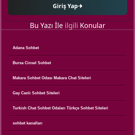
Giriş Yap
Bu Yazı İle
ilgili
Konular
Adana Sohbet
Bursa Cinsel Sohbet
Makara Sohbet Odası Makara Chat Siteleri
Gay Canlı Sohbet Siteleri
Turkish Chat Sohbet Odaları Türkçe Sohbet Siteleri
sohbet kanalları