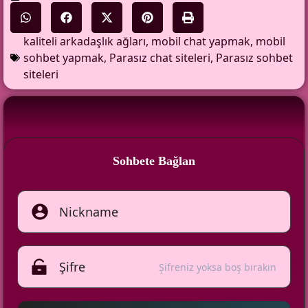
kaliteli arkadaşlık ağları
,
mobil chat yapmak
,
mobil
sohbet yapmak
,
Parasız chat siteleri
,
Parasız sohbet
siteleri
Sohbete Bağlan
Şifreniz yoksa boş bırakın