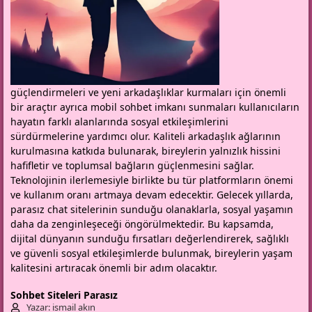
güçlendirmeleri ve yeni arkadaşlıklar kurmaları için önemli
bir araçtır ayrıca mobil sohbet imkanı sunmaları kullanıcıların
hayatın farklı alanlarında sosyal etkileşimlerini
sürdürmelerine yardımcı olur. Kaliteli arkadaşlık ağlarının
kurulmasına katkıda bulunarak, bireylerin yalnızlık hissini
hafifletir ve toplumsal bağların güçlenmesini sağlar.
Teknolojinin ilerlemesiyle birlikte bu tür platformların önemi
ve kullanım oranı artmaya devam edecektir. Gelecek yıllarda,
parasız chat sitelerinin sunduğu olanaklarla, sosyal yaşamın
daha da zenginleşeceği öngörülmektedir. Bu kapsamda,
dijital dünyanın sunduğu fırsatları değerlendirerek, sağlıklı
ve güvenli sosyal etkileşimlerde bulunmak, bireylerin yaşam
kalitesini artıracak önemli bir adım olacaktır.
Sohbet Siteleri Parasız
Yazar: ismail akın