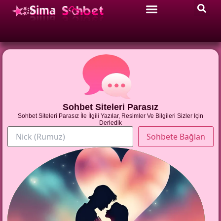
Sohbet Siteleri Parasız
Sohbet Siteleri Parasız İle İlgili Yazılar, Resimler Ve Bilgileri Sizler Için
Derledik