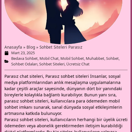
Anasayfa
»
Blog
»
Sohbet Siteleri Parasız
Mart 23, 2025
Bedava Sohbet
,
Mobil Chat
,
Mobil Sohbet
,
Muhabbet
,
Sohbet
,
Sohbet Odaları
,
Sohbet Siteleri
,
Ücretsiz Chat
Parasız chat siteleri, Parasız sohbet siteleri İnsanlar, sosyal
Sohbet Siteleri Parasız
medya platformlarından anlık mesajlaşma uygulamalarına
kadar çeşitli araçlar sayesinde, dünyanın dört bir yanındaki
bireylerle kolaylıkla bağlantı kurabiliyor. Bunun yanı sıra,
parasız sohbet siteleri, kullanıcılara para ödemeden mobil
sohbet imkanı sunarak, sanal dünyada sosyal etkileşimlerin
artmasına katkıda bulunuyor.
Parasız sohbet siteleri, kullanıcıların herhangi bir üyelik ücreti
ödemeden veya abonelik gerektirmeden iletişim kurabildiği
dijital platformlardır. Bu tür siteler, kullanıcıların yalnızca