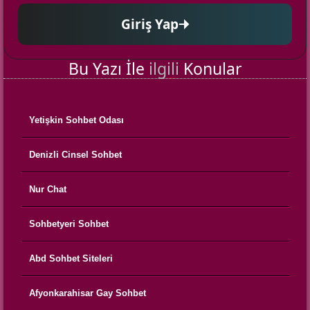
Giriş Yap
Bu Yazı İle
ilgili
Konular
Yetişkin Sohbet Odası
Denizli Cinsel Sohbet
Nur Chat
Sohbetyeri Sohbet
Abd Sohbet Siteleri
Afyonkarahisar Gay Sohbet