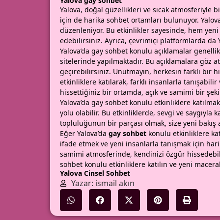
Yalova gay sohbet
Yalova, doğal güzellikleri ve sıcak atmosferiyle b
için de harika sohbet ortamları bulunuyor. Yalova
düzenleniyor. Bu etkinlikler sayesinde, hem yeni 
edebilirsiniz. Ayrıca, çevrimiçi platformlarda da 
Yalova’da gay sohbet konulu açıklamalar genell
sitelerinde yapılmaktadır. Bu açıklamalara göz atar
geçirebilirsiniz. Unutmayın, herkesin farklı bir 
etkinliklere katılarak, farklı insanlarla tanışabili
hissettiğiniz bir ortamda, açık ve samimi bir şeki
Yalova’da gay sohbet konulu etkinliklere katılma
yolu olabilir. Bu etkinliklerde, sevgi ve saygıyl
topluluğunun bir parçası olmak, size yeni bakış aç
Eğer Yalova’da
gay sohbet
konulu etkinliklere ka
ifade etmek ve yeni insanlarla tanışmak için har
samimi atmosferinde, kendinizi özgür hissedebilir 
sohbet konulu etkinliklere katılın ve yeni macera
Yalova Cinsel Sohbet
Yazar: ismail akın