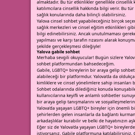
almaktadır. Bu tür etkinlikler genellikle cinsell
katılımcılara cinsellik hakkında bilgi verir. Bu tür
sağlık konularında daha bilinçli olabilirsiniz.
Yalova cinsel sohbet yapabileceğiniz birçok seçe
sağlık merkezleri ve cinsel eğitim etkinlikleri gi
bilgi edinebilirsiniz. Ancak unutulmaması gerek
yapılması ve karşı tarafın rızasını alarak konuşma
şekilde gerçekleşmesi dileğiyle!
Yalova gabile sohbet
Merhaba sevgili okuyucular! Bugün sizlere Yalova’
sohbet platformundan bahsedeceğim.
Gabile, LGBTQ+ bireylerin bir araya gelip sohbet
alabileceği bir platformdur. Yalova’da da oldukça a
kimliklere ve cinsel yönelimlere sahip insanları bi
Sohbet odalarında dilediğiniz konuda konuşabile
kullanıcılarına keyifli ve anlamlı sohbetler sunuy
bir araya gelip tanışmalarını ve sosyalleşmelerini
Yalova’da yaşayan LGBTQ+ bireyler için önemli bi
şehirlerden gelen insanlarla da bağlantı kurmanızı
arkadaşlıklar kurabilir ve belki de hayatınızın aşk
Eğer siz de Yalova’da yaşayan LGBTQ+ bireylerde
istiyorsanız, Gabile platformuna katılabilirsiniz.