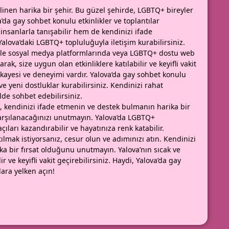
ilinen harika bir şehir. Bu güzel şehirde, LGBTQ+ bireyler
’da gay sohbet konulu etkinlikler ve toplantılar
insanlarla tanışabilir hem de kendinizi ifade
Yalova’daki LGBTQ+ topluluğuyla iletişim kurabilirsiniz.
ikle sosyal medya platformlarında veya LGBTQ+ dostu web
ak, size uygun olan etkinliklere katılabilir ve keyifli vakit
hikayesi ve deneyimi vardır. Yalova’da gay sohbet konulu
r ve yeni dostluklar kurabilirsiniz. Kendinizi rahat
lde sohbet edebilirsiniz.
k, kendinizi ifade etmenin ve destek bulmanın harika bir
a karşılanacağınızı unutmayın. Yalova’da LGBTQ+
ıları kazandırabilir ve hayatınıza renk katabilir.
tılmak istiyorsanız, cesur olun ve adımınızı atın. Kendinizi
ika bir fırsat olduğunu unutmayın. Yalova’nın sıcak ve
ve keyifli vakit geçirebilirsiniz. Haydi, Yalova’da gay
lara yelken açın!