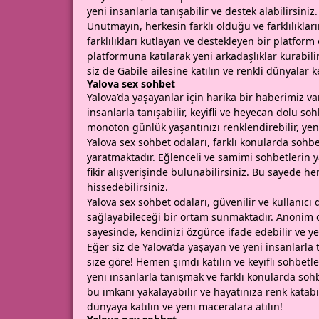
yeni insanlarla tanışabilir ve destek alabilirsiniz.
Unutmayın, herkesin farklı olduğu ve farklılıkla
farklılıkları kutlayan ve destekleyen bir platform
platformuna katılarak yeni arkadaşlıklar kurabilir,
siz de Gabile ailesine katılın ve renkli dünyalar k
Yalova sex sohbet
Yalova’da yaşayanlar için harika bir haberimiz va
insanlarla tanışabilir, keyifli ve heyecan dolu so
monoton günlük yaşantınızı renklendirebilir, yeni
Yalova sex sohbet odaları, farklı konularda soh
yaratmaktadır. Eğlenceli ve samimi sohbetlerin yan
fikir alışverişinde bulunabilirsiniz. Bu sayede h
hissedebilirsiniz.
Yalova sex sohbet odaları, güvenilir ve kullanıcı 
sağlayabileceği bir ortam sunmaktadır. Anonim
sayesinde, kendinizi özgürce ifade edebilir ve yen
Eğer siz de Yalova’da yaşayan ve yeni insanlarla 
size göre! Hemen şimdi katılın ve keyifli sohbetl
yeni insanlarla tanışmak ve farklı konularda so
bu imkanı yakalayabilir ve hayatınıza renk katab
dünyaya katılın ve yeni maceralara atılın!