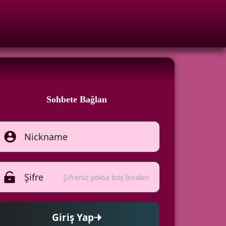
Sohbete Bağlan
Şifreniz yoksa boş bırakın
Giriş Yap