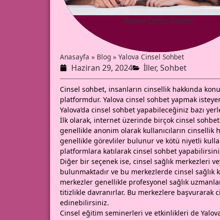
Yalova Cinsel Sohbet
Anasayfa
»
Blog
»
Yalova Cinsel Sohbet
Haziran 29, 2024
İller
,
Sohbet
Cinsel sohbet, insanların cinsellik hakkında konu
platformdur. Yalova cinsel sohbet yapmak isteye
Yalova’da cinsel sohbet yapabileceğiniz bazı yerle
İlk olarak, internet üzerinde birçok cinsel sohb
genellikle anonim olarak kullanıcıların cinselli
genellikle görevliler bulunur ve kötü niyetli kulla
platformlara katılarak cinsel sohbet yapabilirsini
Diğer bir seçenek ise, cinsel sağlık merkezleri vey
bulunmaktadır ve bu merkezlerde cinsel sağlık k
merkezler genellikle profesyonel sağlık uzmanlar
titizlikle davranırlar. Bu merkezlere başvurarak c
edinebilirsiniz.
Cinsel eğitim seminerleri ve etkinlikleri de Yalo