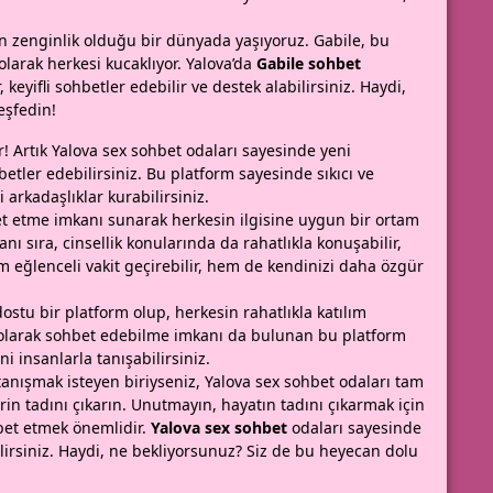
rın zenginlik olduğu bir dünyada yaşıyoruz. Gabile, bu
 olarak herkesi kucaklıyor. Yalova’da
Gabile sohbet
 keyifli sohbetler edebilir ve destek alabilirsiniz. Haydi,
eşfedin!
r! Artık Yalova sex sohbet odaları sayesinde yeni
hbetler edebilirsiniz. Bu platform sayesinde sıkıcı ve
 arkadaşlıklar kurabilirsiniz.
bet etme imkanı sunarak herkesin ilgisine uygun bir ortam
ı sıra, cinsellik konularında da rahatlıkla konuşabilir,
em eğlenceli vakit geçirebilir, hem de kendinizi daha özgür
dostu bir platform olup, herkesin rahatlıkla katılım
 olarak sohbet edebilme imkanı da bulunan bu platform
i insanlarla tanışabilirsiniz.
tanışmak isteyen biriyseniz, Yalova sex sohbet odaları tam
erin tadını çıkarın. Unutmayın, hayatın tadını çıkarmak için
hbet etmek önemlidir.
Yalova sex sohbet
odaları sayesinde
ilirsiniz. Haydi, ne bekliyorsunuz? Siz de bu heyecan dolu