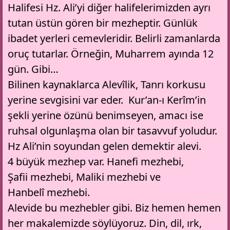
Halifesi Hz. Ali’yi diğer halifelerimizden ayrı
tutan üstün gören bir mezheptir. Günlük
ibadet yerleri cemevleridir. Belirli zamanlarda
oruç tutarlar. Örneğin, Muharrem ayında 12
gün. Gibi…
Bilinen kaynaklarca Alevîlik, Tanrı korkusu
yerine sevgisini var eder. Kur’an-ı Kerîm’in
şekli yerine özünü benimseyen, amacı ise
ruhsal olgunlaşma olan bir tasavvuf yoludur.
Hz Ali’nin soyundan gelen demektir alevi.
4 büyük mezhep var. Hanefi mezhebi,
Şafii mezhebi, Maliki mezhebi ve
Hanbelî mezhebi.
Alevide bu mezhebler gibi. Biz hemen hemen
her makalemizde söylüyoruz. Din, dil, ırk,