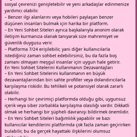
sosyal çevrenizi genişletebilir ve yeni arkadaşlar edinmenize
yardımcı olabilir.
– Benzer ilgi alanlarını veya hobileri paylaşan benzer
düşünen insanları bulmak için harika bir platform.
– En Yeni Sohbet Siteleri ayrıca başkalarıyla anonim olarak
iletişim kurmanıza olanak tanıyarak size mahremiyet ve
güvenlik duygusu verir.
– Platforma 7/24 erişilebilir, yani diğer kullanıcılarla
istediğiniz zaman sohbet edebilirsiniz, bu da fazla boş
zamanı olmayan meşgul insanlar için uygun hale getirir.
En Yeni Sohbet Sitelerini Kullanmanın Dezavantajları
– En Yeni Sohbet Sitelerini kullanmanın en büyük
dezavantajlarından biri sahte profiller veya dolandırıcılarla
karşılaşma riskidir. Bu tehlikeli ve potansiyel olarak zararlı
olabilir.
– Herhangi bir çevrimiçi platformda olduğu gibi, uygunsuz
içerik veya siber zorbalıkla karşılaşma olasılığı vardır. Dikkatli
olmak ve herhangi bir şüpheli davranışı bildirmek önemlidir.
– En Yeni Sohbet Siteleri bağımlılık yapabilir ve bazı
kullanıcılar kendilerini platformda çok fazla zaman geçirirken
bulabilir, bu da gerçek hayattaki ilişkilerini olumsuz