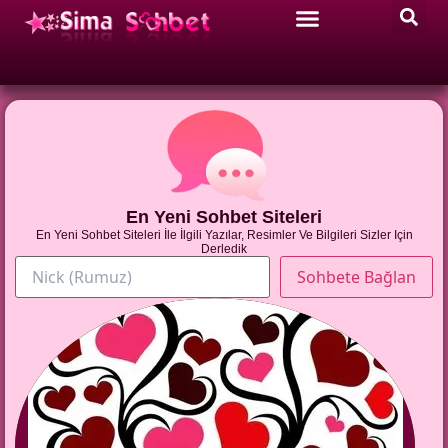
En Yeni Sohbet Siteleri
En Yeni Sohbet Siteleri İle İlgili Yazılar, Resimler Ve Bilgileri Sizler Için
Derledik