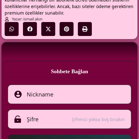
özelliklerine erişebilirler. Ancak, bazı siteler ödeme gerektiren
premium özellikler sunabilir.
Yazar: ismail akın
Sohbete Bağlan
Şifreniz yoksa boş bırakın