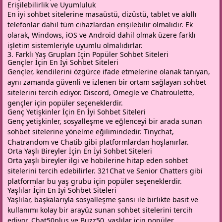
Erişilebilirlik ve Uyumluluk
En iyi sohbet sitelerine masaüstü, dizüstü, tablet ve akıllı
telefonlar dahil tüm cihazlardan erişilebilir olmalıdır. Ek
olarak, Windows, iOS ve Android dahil olmak üzere farklı
işletim sistemleriyle uyumlu olmalıdırlar.
3. Farklı Yaş Grupları İçin Popüler Sohbet Siteleri
Gençler İçin En İyi Sohbet Siteleri
Gençler, kendilerini özgürce ifade etmelerine olanak tanıyan,
aynı zamanda güvenli ve izlenen bir ortam sağlayan sohbet
sitelerini tercih ediyor. Discord, Omegle ve Chatroulette,
gençler için popüler seçeneklerdir.
Genç Yetişkinler İçin En İyi Sohbet Siteleri
Genç yetişkinler, sosyalleşme ve eğlenceyi bir arada sunan
sohbet sitelerine yönelme eğilimindedir. Tinychat,
Chatrandom ve Chatib gibi platformlardan hoşlanırlar.
Orta Yaşlı Bireyler İçin En İyi Sohbet Siteleri
Orta yaşlı bireyler ilgi ve hobilerine hitap eden sohbet
sitelerini tercih edebilirler. 321Chat ve Senior Chatters gibi
platformlar bu yaş grubu için popüler seçeneklerdir.
Yaşlılar İçin En İyi Sohbet Siteleri
Yaşlılar, başkalarıyla sosyalleşme şansı ile birlikte basit ve
kullanımı kolay bir arayüz sunan sohbet sitelerini tercih
ediyor. Chat50plus ve Buzz50, yaşlılar için popüler