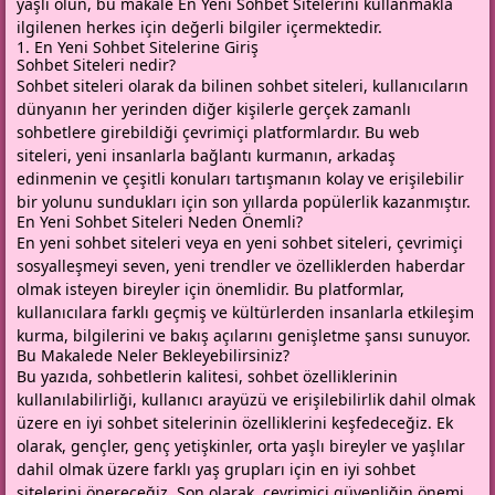
yaşlı olun, bu makale En Yeni Sohbet Sitelerini kullanmakla
ilgilenen herkes için değerli bilgiler içermektedir.
1. En Yeni Sohbet Sitelerine Giriş
Sohbet Siteleri nedir?
Sohbet siteleri olarak da bilinen sohbet siteleri, kullanıcıların
dünyanın her yerinden diğer kişilerle gerçek zamanlı
sohbetlere girebildiği çevrimiçi platformlardır. Bu web
siteleri, yeni insanlarla bağlantı kurmanın, arkadaş
edinmenin ve çeşitli konuları tartışmanın kolay ve erişilebilir
bir yolunu sundukları için son yıllarda popülerlik kazanmıştır.
En Yeni Sohbet Siteleri Neden Önemli?
En yeni sohbet siteleri veya en yeni sohbet siteleri, çevrimiçi
sosyalleşmeyi seven, yeni trendler ve özelliklerden haberdar
olmak isteyen bireyler için önemlidir. Bu platformlar,
kullanıcılara farklı geçmiş ve kültürlerden insanlarla etkileşim
kurma, bilgilerini ve bakış açılarını genişletme şansı sunuyor.
Bu Makalede Neler Bekleyebilirsiniz?
Bu yazıda, sohbetlerin kalitesi, sohbet özelliklerinin
kullanılabilirliği, kullanıcı arayüzü ve erişilebilirlik dahil olmak
üzere en iyi sohbet sitelerinin özelliklerini keşfedeceğiz. Ek
olarak, gençler, genç yetişkinler, orta yaşlı bireyler ve yaşlılar
dahil olmak üzere farklı yaş grupları için en iyi sohbet
sitelerini önereceğiz. Son olarak, çevrimiçi güvenliğin önemi,