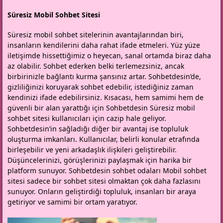
Süresiz Mobil Sohbet Sitesi
Süresiz mobil sohbet sitelerinin avantajlarından biri,
insanların kendilerini daha rahat ifade etmeleri. Yüz yüze
iletişimde hissettiğimiz o heyecan, sanal ortamda biraz daha
az olabilir. Sohbet ederken belki terlemezsiniz, ancak
birbirinizle bağlantı kurma şansınız artar. Sohbetdesin’de,
gizliliğinizi koruyarak sohbet edebilir, istediğiniz zaman
kendinizi ifade edebilirsiniz. Kısacası, hem samimi hem de
güvenli bir alan yarattığı için Sohbetdesin Süresiz mobil
sohbet sitesi kullanıcıları için cazip hale geliyor.
Sohbetdesin’in sağladığı diğer bir avantaj ise topluluk
oluşturma imkanları. Kullanıcılar, belirli konular etrafında
birleşebilir ve yeni arkadaşlık ilişkileri geliştirebilir.
Düşüncelerinizi, görüşlerinizi paylaşmak için harika bir
platform sunuyor. Sohbetdesin sohbet odaları Mobil sohbet
sitesi sadece bir sohbet sitesi olmaktan çok daha fazlasını
sunuyor. Onların geliştirdiği topluluk, insanları bir araya
getiriyor ve samimi bir ortam yaratıyor.