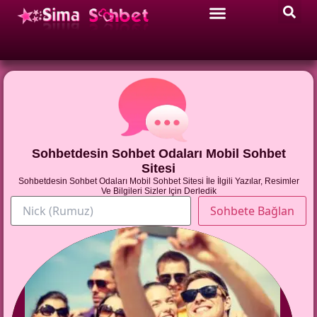
Sohbetdesin Sohbet Odaları Mobil Sohbet
Sitesi
Sohbetdesin Sohbet Odaları Mobil Sohbet Sitesi İle İlgili Yazılar, Resimler
Ve Bilgileri Sizler Için Derledik