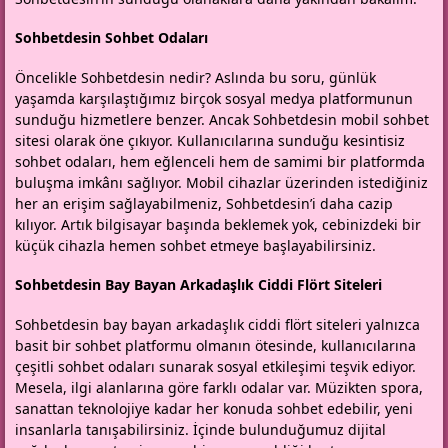
Sohbetdesin Sohbet Odaları
Öncelikle Sohbetdesin nedir? Aslında bu soru, günlük
yaşamda karşılaştığımız birçok sosyal medya platformunun
sunduğu hizmetlere benzer. Ancak Sohbetdesin mobil sohbet
sitesi olarak öne çıkıyor. Kullanıcılarına sunduğu kesintisiz
sohbet odaları, hem eğlenceli hem de samimi bir platformda
buluşma imkânı sağlıyor. Mobil cihazlar üzerinden istediğiniz
her an erişim sağlayabilmeniz, Sohbetdesin’i daha cazip
kılıyor. Artık bilgisayar başında beklemek yok, cebinizdeki bir
küçük cihazla hemen sohbet etmeye başlayabilirsiniz.
Sohbetdesin Bay Bayan Arkadaşlık Ciddi Flört Siteleri
Sohbetdesin bay bayan arkadaşlık ciddi flört siteleri yalnızca
basit bir sohbet platformu olmanın ötesinde, kullanıcılarına
çeşitli sohbet odaları sunarak sosyal etkileşimi teşvik ediyor.
Mesela, ilgi alanlarına göre farklı odalar var. Müzikten spora,
sanattan teknolojiye kadar her konuda sohbet edebilir, yeni
insanlarla tanışabilirsiniz. İçinde bulunduğumuz dijital