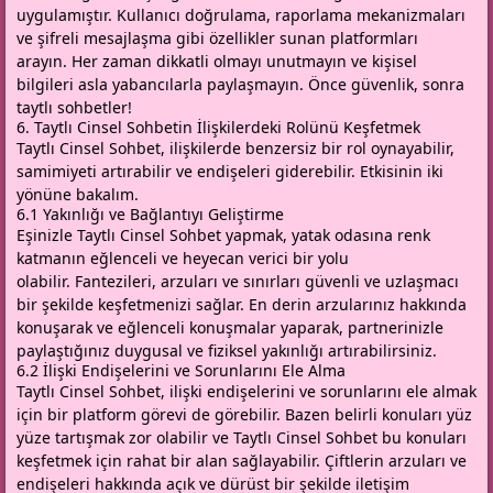
uygulamıştır. Kullanıcı doğrulama, raporlama mekanizmaları
ve şifreli mesajlaşma gibi özellikler sunan platformları
arayın. Her zaman dikkatli olmayı unutmayın ve kişisel
bilgileri asla yabancılarla paylaşmayın. Önce güvenlik, sonra
taytlı sohbetler!
6. Taytlı Cinsel Sohbetin İlişkilerdeki Rolünü Keşfetmek
Taytlı Cinsel Sohbet, ilişkilerde benzersiz bir rol oynayabilir,
samimiyeti artırabilir ve endişeleri giderebilir. Etkisinin iki
yönüne bakalım.
6.1 Yakınlığı ve Bağlantıyı Geliştirme
Eşinizle Taytlı Cinsel Sohbet yapmak, yatak odasına renk
katmanın eğlenceli ve heyecan verici bir yolu
olabilir. Fantezileri, arzuları ve sınırları güvenli ve uzlaşmacı
bir şekilde keşfetmenizi sağlar. En derin arzularınız hakkında
konuşarak ve eğlenceli konuşmalar yaparak, partnerinizle
paylaştığınız duygusal ve fiziksel yakınlığı artırabilirsiniz.
6.2 İlişki Endişelerini ve Sorunlarını Ele Alma
Taytlı Cinsel Sohbet, ilişki endişelerini ve sorunlarını ele almak
için bir platform görevi de görebilir. Bazen belirli konuları yüz
yüze tartışmak zor olabilir ve Taytlı Cinsel Sohbet bu konuları
keşfetmek için rahat bir alan sağlayabilir. Çiftlerin arzuları ve
endişeleri hakkında açık ve dürüst bir şekilde iletişim