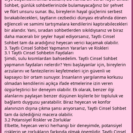
Sohbet, günlük sohbetlerinizde bulamayacağınız bir şehvet
ve flört unsuru sunar. Bu, bireylerin hayal güçlerini serbest
bırakabilecekleri, taytların cezbedici dünyası etrafında dönen
eğlenceli ve samimi tartışmalara kendilerini kaptırabilecekleri
bir alandır. Yani, sıradan sohbetlerden sıkıldıysanız ve biraz
daha maceralı bir şeyler hayal ediyorsanız, Taytlı Cinsel
Sohbet tam da aradığınız heyecan verici kaçamak olabilir.
3. Taytlı Cinsel Sohbet Yapmanın Yararları ve Riskleri
3.1 Taytlı Cinsel Sohbetin Faydaları
Şimdi, sulu kısımlardan bahsedelim. Taytlı Cinsel Sohbet
yapmanın faydaları nelerdir? Yeni başlayanlar için, bireylerin
arzularını ve fantezilerini keşfetmeleri için güvenli ve
kapsayıcı bir ortam sunuyor. İnsanların yargılanma korkusu
olmadan kendilerini açıkça ifade etmelerine izin veren
özgürleştirici bir deneyim olabilir. Ek olarak, benzer ilgi
alanlarını paylaşan benzer düşünen kişilerle bir topluluk ve
bağlantı duygusu yaratabilir. Biraz heyecan ve konfor
alanınızın dışına çıkma şansı arıyorsanız, Taytlı Cinsel Sohbet
tam da özlediğiniz macera olabilir.
3.2 Potansiyel Riskler ve Zorluklar
Elbette, heyecan verici herhangi bir deneyimde, potansiyel
risklerin ve zorlukların farkında olmak önemlidir. Taytlı Cinsel