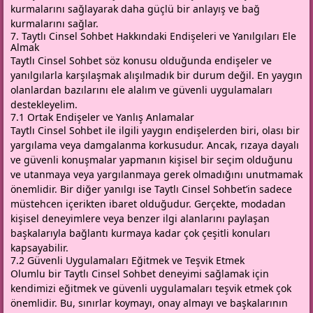
kurmalarını sağlayarak daha güçlü bir anlayış ve bağ
kurmalarını sağlar.
7. Taytlı Cinsel Sohbet Hakkındaki Endişeleri ve Yanılgıları Ele
Almak
Taytlı Cinsel Sohbet söz konusu olduğunda endişeler ve
yanılgılarla karşılaşmak alışılmadık bir durum değil. En yaygın
olanlardan bazılarını ele alalım ve güvenli uygulamaları
destekleyelim.
7.1 Ortak Endişeler ve Yanlış Anlamalar
Taytlı Cinsel Sohbet ile ilgili yaygın endişelerden biri, olası bir
yargılama veya damgalanma korkusudur. Ancak, rızaya dayalı
ve güvenli konuşmalar yapmanın kişisel bir seçim olduğunu
ve utanmaya veya yargılanmaya gerek olmadığını unutmamak
önemlidir. Bir diğer yanılgı ise Taytlı Cinsel Sohbet’in sadece
müstehcen içerikten ibaret olduğudur. Gerçekte, modadan
kişisel deneyimlere veya benzer ilgi alanlarını paylaşan
başkalarıyla bağlantı kurmaya kadar çok çeşitli konuları
kapsayabilir.
7.2 Güvenli Uygulamaları Eğitmek ve Teşvik Etmek
Olumlu bir Taytlı Cinsel Sohbet deneyimi sağlamak için
kendimizi eğitmek ve güvenli uygulamaları teşvik etmek çok
önemlidir. Bu, sınırlar koymayı, onay almayı ve başkalarının