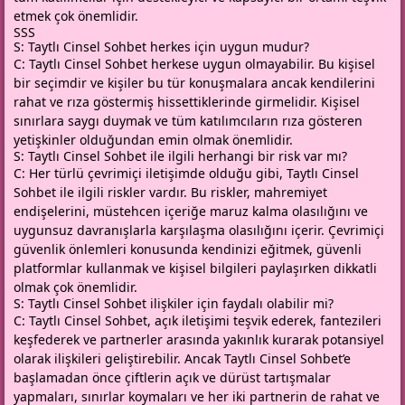
etmek çok önemlidir.
SSS
S: Taytlı Cinsel Sohbet herkes için uygun mudur?
C: Taytlı Cinsel Sohbet herkese uygun olmayabilir. Bu kişisel
bir seçimdir ve kişiler bu tür konuşmalara ancak kendilerini
rahat ve rıza göstermiş hissettiklerinde girmelidir. Kişisel
sınırlara saygı duymak ve tüm katılımcıların rıza gösteren
yetişkinler olduğundan emin olmak önemlidir.
S: Taytlı Cinsel Sohbet ile ilgili herhangi bir risk var mı?
C: Her türlü çevrimiçi iletişimde olduğu gibi, Taytlı Cinsel
Sohbet ile ilgili riskler vardır. Bu riskler, mahremiyet
endişelerini, müstehcen içeriğe maruz kalma olasılığını ve
uygunsuz davranışlarla karşılaşma olasılığını içerir. Çevrimiçi
güvenlik önlemleri konusunda kendinizi eğitmek, güvenli
platformlar kullanmak ve kişisel bilgileri paylaşırken dikkatli
olmak çok önemlidir.
S: Taytlı Cinsel Sohbet ilişkiler için faydalı olabilir mi?
C: Taytlı Cinsel Sohbet, açık iletişimi teşvik ederek, fantezileri
keşfederek ve partnerler arasında yakınlık kurarak potansiyel
olarak ilişkileri geliştirebilir. Ancak Taytlı Cinsel Sohbet’e
başlamadan önce çiftlerin açık ve dürüst tartışmalar
yapmaları, sınırlar koymaları ve her iki partnerin de rahat ve