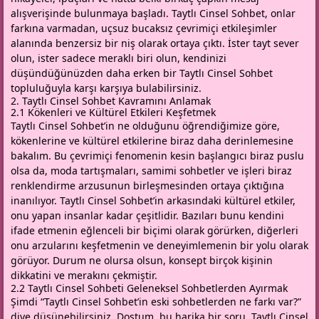
alışverişinde bulunmaya başladı. Taytlı Cinsel Sohbet, onlar
farkına varmadan, uçsuz bucaksız çevrimiçi etkileşimler
alanında benzersiz bir niş olarak ortaya çıktı. İster tayt sever
olun, ister sadece meraklı biri olun, kendinizi
düşündüğünüzden daha erken bir Taytlı Cinsel Sohbet
topluluğuyla karşı karşıya bulabilirsiniz.
2. Taytlı Cinsel Sohbet Kavramını Anlamak
2.1 Kökenleri ve Kültürel Etkileri Keşfetmek
Taytlı Cinsel Sohbet’in ne olduğunu öğrendiğimize göre,
kökenlerine ve kültürel etkilerine biraz daha derinlemesine
bakalım. Bu çevrimiçi fenomenin kesin başlangıcı biraz puslu
olsa da, moda tartışmaları, samimi sohbetler ve işleri biraz
renklendirme arzusunun birleşmesinden ortaya çıktığına
inanılıyor. Taytlı Cinsel Sohbet’in arkasındaki kültürel etkiler,
onu yapan insanlar kadar çeşitlidir. Bazıları bunu kendini
ifade etmenin eğlenceli bir biçimi olarak görürken, diğerleri
onu arzularını keşfetmenin ve deneyimlemenin bir yolu olarak
görüyor. Durum ne olursa olsun, konsept birçok kişinin
dikkatini ve merakını çekmiştir.
2.2 Taytlı Cinsel Sohbeti Geleneksel Sohbetlerden Ayırmak
Şimdi “Taytlı Cinsel Sohbet’in eski sohbetlerden ne farkı var?”
diye düşünebilirsiniz. Dostum, bu harika bir soru. Taytlı Cinsel