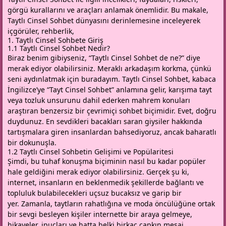
görgü kurallarını ve araçları anlamak önemlidir. Bu makale,
Taytlı Cinsel Sohbet dünyasını derinlemesine inceleyerek
içgörüler, rehberlik,
1. Taytlı Cinsel Sohbete Giriş
1.1 Taytlı Cinsel Sohbet Nedir?
Biraz benim gibiyseniz, “Taytlı Cinsel Sohbet de ne?” diye
merak ediyor olabilirsiniz. Meraklı arkadaşım korkma, çünkü
seni aydınlatmak için buradayım. Taytlı Cinsel Sohbet, kabaca
İngilizce’ye “Tayt Cinsel Sohbet” anlamına gelir, karışıma tayt
veya tozluk unsurunu dahil ederken mahrem konuları
araştıran benzersiz bir çevrimiçi sohbet biçimidir. Evet, doğru
duydunuz. En sevdikleri bacakları saran giysiler hakkında
tartışmalara giren insanlardan bahsediyoruz, ancak baharatlı
bir dokunuşla.
1.2 Taytlı Cinsel Sohbetin Gelişimi ve Popülaritesi
Şimdi, bu tuhaf konuşma biçiminin nasıl bu kadar popüler
hale geldiğini merak ediyor olabilirsiniz. Gerçek şu ki,
internet, insanların en beklenmedik şekillerde bağlantı ve
topluluk bulabilecekleri uçsuz bucaksız ve garip bir
yer. Zamanla, taytların rahatlığına ve moda öncülüğüne ortak
bir sevgi besleyen kişiler internette bir araya gelmeye,
hikayeler, ipuçları ve hatta belki birkaç çapkın mesaj