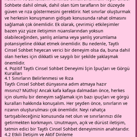
Sohbete dahil olmak, dahil olan tüm tarafların bir düzeyde
güven ve rıza göstermesini gerektirir. Net sınırlar oluşturmak
ve herkesin konuşmanın gidişatı konusunda rahat olmasını
sağlamak çok önemlidir. Ek olarak, çevrimiçi etkileşimler
bazen yüz yüze iletişimin nüanslarından yoksun
olabileceğinden, yanlış anlama veya yanlış yorumlama
potansiyeline dikkat etmek önemlidir. Bu nedenle, Taytlı
Cinsel Sohbet heyecan verici bir deneyim olsa da, buna dahil
olan herkes için dikkatli ve saygılı bir şekilde yaklaşmak
önemlidir.
4. Pozitif Taytlı Cinsel Sohbet Deneyimi İçin İpuçları ve Görgü
Kuralları
4.1 Sınırların Belirlenmesi ve Rıza
Taytlı Cinsel Sohbet dünyasına adım atmaya hazır
mısınız? Müthiş! Ancak kafa kafaya dalmadan önce, herkes
için olumlu bir deneyim sağlamak için bazı ipuçları ve görgü
kuralları hakkında konuşalım. Her şeyden önce, sınırların ve
rızanın oluşturulması çok önemlidir. Neyi rahatça
tartışabileceğiniz konusunda net olun ve sınırlarınızı dile
getirmekten korkmayın. Unutmayın, açık ve dürüst iletişim,
tatmin edici bir Taytlı Cinsel Sohbet deneyiminin anahtarıdır.
4.2 Etkili İletişim ve Aktif Dinleme