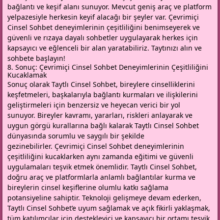
bağlantı ve keşif alanı sunuyor. Mevcut geniş araç ve platform
yelpazesiyle herkesin keyif alacağı bir şeyler var. Çevrimiçi
Cinsel Sohbet deneyimlerinin çeşitliliğini benimseyerek ve
güvenli ve rızaya dayalı sohbetler uygulayarak herkes için
kapsayıcı ve eğlenceli bir alan yaratabiliriz. Taytınızı alın ve
sohbete başlayın!
8. Sonuç: Çevrimiçi Cinsel Sohbet Deneyimlerinin Çeşitliliğini
Kucaklamak
Sonuç olarak Taytlı Cinsel Sohbet, bireylere cinselliklerini
keşfetmeleri, başkalarıyla bağlantı kurmaları ve ilişkilerini
geliştirmeleri için benzersiz ve heyecan verici bir yol
sunuyor. Bireyler kavramı, yararları, riskleri anlayarak ve
uygun görgü kurallarına bağlı kalarak Taytlı Cinsel Sohbet
dünyasında sorumlu ve saygılı bir şekilde
gezinebilirler. Çevrimiçi Cinsel Sohbet deneyimlerinin
çeşitliliğini kucaklarken aynı zamanda eğitimi ve güvenli
uygulamaları teşvik etmek önemlidir. Taytlı Cinsel Sohbet,
doğru araç ve platformlarla anlamlı bağlantılar kurma ve
bireylerin cinsel keşiflerine olumlu katkı sağlama
potansiyeline sahiptir. Teknoloji gelişmeye devam ederken,
Taytlı Cinsel Sohbet’e uyum sağlamak ve açık fikirli yaklaşmak,
tüm katılımcılar için destekleyici ve kapsayıcı bir ortamı teşvik