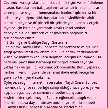
Çevrimiçi konuşmalar alanında, etkili iletişim ve aktif dinleme
esastır. Başkalarının bakış açılarını anlamak için zaman ayırın
ve empati ve saygı ile konuşmalara katılın. Tıpkı başka bir
sohbette yaptığınız gibi, başkalarının söylediklerini aktif
olarak dinleyin ve düşünceli bir şekilde yanıt verin. Gerçek
diyalog için bir alan yaratarak, Taytlı Cinsel Sohbet
deneyiminizi geliştirecek ve başkalarıyla bağlarınızı
güçlendireceksiniz.
4.3 Gizliliğe ve Gizliliğe Saygı Gösterme
Son olarak, Taytlı Cinsel Sohbet’te mahremiyete ve gizliliğe
saygı gösterilmesi çok önemlidir. Bu alandaki tartışmaların
kişisel ve mahrem konulara değinebileceğini unutmayın. Bu
nedenle, paylaşılan herhangi bir bilgiye azami saygıyla
yaklaşmak ve gizliliği korumak çok önemlidir. Bunu yaparak,
herkesin kendini güvende ve rahat ifade edebileceği bir
güven ortamı yaratacaksınız.
Öyleyse, sevgili internet maceracıları, Taytlı Cinsel Sohbet
hakkında bilgi ve rehberliğe sahip olduğunuza göre, yelken
açıp bu eşsiz tayt ve samimi sohbetler dünyasını
keşfetmekten çekinmeyin. Sadece eğlenceli, saygılı ve en
önemlisi rızaya dayalı tutmayı unutmayın. Mutlu sohbet!
5. Taytlı Cinsel Sohbet için Araçlar ve Platformlar