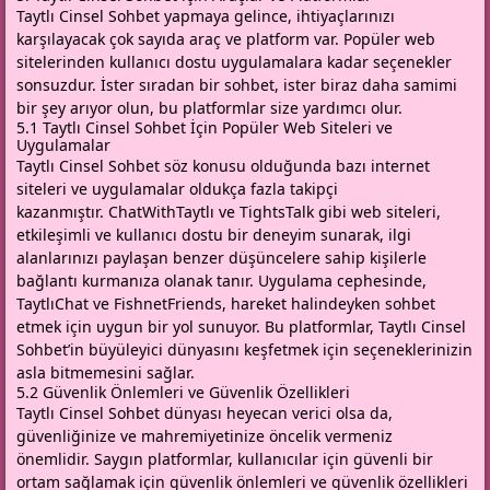
Taytlı Cinsel Sohbet yapmaya gelince, ihtiyaçlarınızı
karşılayacak çok sayıda araç ve platform var. Popüler web
sitelerinden kullanıcı dostu uygulamalara kadar seçenekler
sonsuzdur. İster sıradan bir sohbet, ister biraz daha samimi
bir şey arıyor olun, bu platformlar size yardımcı olur.
5.1 Taytlı Cinsel Sohbet İçin Popüler Web Siteleri ve
Uygulamalar
Taytlı Cinsel Sohbet söz konusu olduğunda bazı internet
siteleri ve uygulamalar oldukça fazla takipçi
kazanmıştır. ChatWithTaytlı ve TightsTalk gibi web siteleri,
etkileşimli ve kullanıcı dostu bir deneyim sunarak, ilgi
alanlarınızı paylaşan benzer düşüncelere sahip kişilerle
bağlantı kurmanıza olanak tanır. Uygulama cephesinde,
TaytlıChat ve FishnetFriends, hareket halindeyken sohbet
etmek için uygun bir yol sunuyor. Bu platformlar, Taytlı Cinsel
Sohbet’in büyüleyici dünyasını keşfetmek için seçeneklerinizin
asla bitmemesini sağlar.
5.2 Güvenlik Önlemleri ve Güvenlik Özellikleri
Taytlı Cinsel Sohbet dünyası heyecan verici olsa da,
güvenliğinize ve mahremiyetinize öncelik vermeniz
önemlidir. Saygın platformlar, kullanıcılar için güvenli bir
ortam sağlamak için güvenlik önlemleri ve güvenlik özellikleri