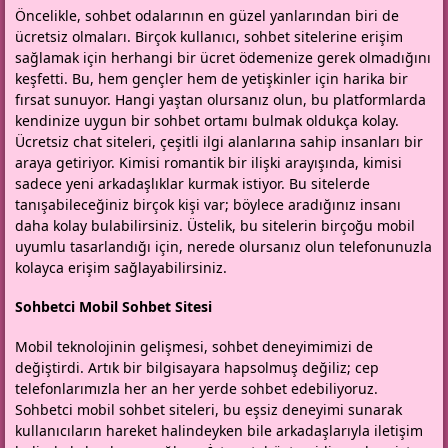
Öncelikle, sohbet odalarının en güzel yanlarından biri de
ücretsiz olmaları. Birçok kullanıcı, sohbet sitelerine erişim
sağlamak için herhangi bir ücret ödemenize gerek olmadığını
keşfetti. Bu, hem gençler hem de yetişkinler için harika bir
fırsat sunuyor. Hangi yaştan olursanız olun, bu platformlarda
kendinize uygun bir sohbet ortamı bulmak oldukça kolay.
Ücretsiz chat siteleri, çeşitli ilgi alanlarına sahip insanları bir
araya getiriyor. Kimisi romantik bir ilişki arayışında, kimisi
sadece yeni arkadaşlıklar kurmak istiyor. Bu sitelerde
tanışabileceğiniz birçok kişi var; böylece aradığınız insanı
daha kolay bulabilirsiniz. Üstelik, bu sitelerin birçoğu mobil
uyumlu tasarlandığı için, nerede olursanız olun telefonunuzla
kolayca erişim sağlayabilirsiniz.
Sohbetci Mobil Sohbet Sitesi
Mobil teknolojinin gelişmesi, sohbet deneyimimizi de
değiştirdi. Artık bir bilgisayara hapsolmuş değiliz; cep
telefonlarımızla her an her yerde sohbet edebiliyoruz.
Sohbetci mobil sohbet siteleri, bu eşsiz deneyimi sunarak
kullanıcıların hareket halindeyken bile arkadaşlarıyla iletişim