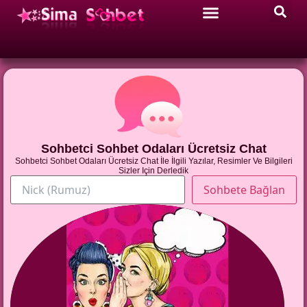
Sohbetci Sohbet Odaları Ücretsiz Chat
Sohbetci Sohbet Odaları Ücretsiz Chat İle İlgili Yazılar, Resimler Ve Bilgileri
Sizler Için Derledik