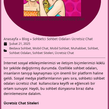
Sohbetci Sohbet Odaları Ücretsiz Chat
Anasayfa
»
Blog
»
Sohbetci Sohbet Odaları Ücretsiz Chat
Şubat 21, 2025
Bedava Sohbet
,
Mobil Chat
,
Mobil Sohbet
,
Muhabbet
,
Sohbet
,
Sohbet Odaları
,
Sohbet Siteleri
,
Ücretsiz Chat
İnternet sosyal etkileşimlerimizi ve iletişim biçimlerimizi köklü
bir şekilde değiştirmiş durumda. Özellikle sohbet odaları,
insanların tanışıp kaynaşması için önemli bir platform haline
geldi. Sosyal medya platformlarının yanı sıra, sohbetci sohbet
odaları ücretsiz chat kullanıcılara keyifli ve eğlenceli bir
ortam sunuyor. Haydi, bu sohbet dünyasına biraz daha
derinlemesine dalalım.
Ücretsiz Chat Siteleri