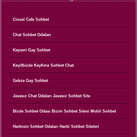
Cinsel Cafe Sohbet
Chat Sohbet Odaları
Kayseri Gay Sohbet
Keyifbizde Keyfime Sohbet Chat
Gebze Gay Sohbet
Javasız Chat Odaları Javasız Sohbet Site
Bizde Sohbet Odası Bizim Sohbet Sitesi Mobil Sohbet
Harbisin Sohbet Odaları Harbi Sohbet Siteleri