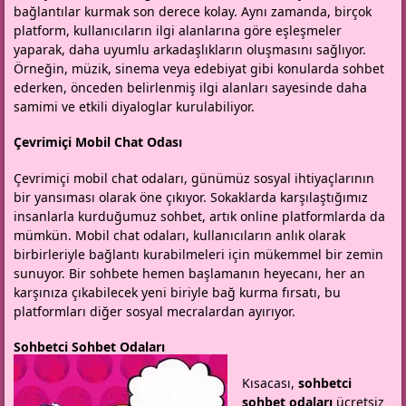
bağlantılar kurmak son derece kolay. Aynı zamanda, birçok
platform, kullanıcıların ilgi alanlarına göre eşleşmeler
yaparak, daha uyumlu arkadaşlıkların oluşmasını sağlıyor.
Örneğin, müzik, sinema veya edebiyat gibi konularda sohbet
ederken, önceden belirlenmiş ilgi alanları sayesinde daha
samimi ve etkili diyaloglar kurulabiliyor.
Çevrimiçi Mobil Chat Odası
Çevrimiçi mobil chat odaları, günümüz sosyal ihtiyaçlarının
bir yansıması olarak öne çıkıyor. Sokaklarda karşılaştığımız
insanlarla kurduğumuz sohbet, artık online platformlarda da
mümkün. Mobil chat odaları, kullanıcıların anlık olarak
birbirleriyle bağlantı kurabilmeleri için mükemmel bir zemin
sunuyor. Bir sohbete hemen başlamanın heyecanı, her an
karşınıza çıkabilecek yeni biriyle bağ kurma fırsatı, bu
platformları diğer sosyal mecralardan ayırıyor.
Sohbetci Sohbet Odaları
Kısacası,
sohbetci
sohbet odaları
ücretsiz